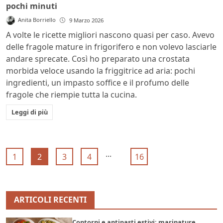
pochi minuti
Anita Borriello
9 Marzo 2026
A volte le ricette migliori nascono quasi per caso. Avevo
delle fragole mature in frigorifero e non volevo lasciarle
andare sprecate. Così ho preparato una crostata
morbida veloce usando la friggitrice ad aria: pochi
ingredienti, un impasto soffice e il profumo delle
fragole che riempie tutta la cucina.
Leggi di più
...
1
2
3
4
16
ARTICOLI RECENTI
Contorni e antipasti estivi: marinature,