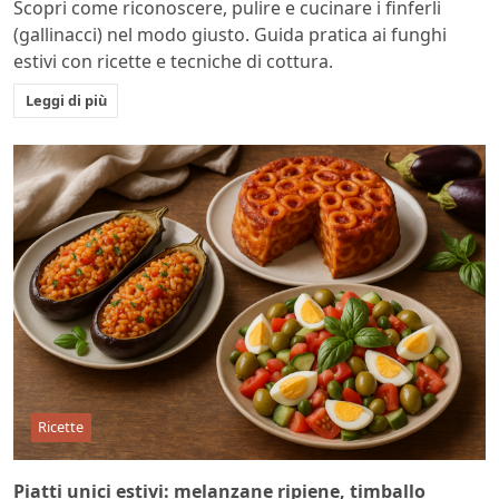
Scopri come riconoscere, pulire e cucinare i finferli
(gallinacci) nel modo giusto. Guida pratica ai funghi
estivi con ricette e tecniche di cottura.
Leggi di più
Ricette
Piatti unici estivi: melanzane ripiene, timballo