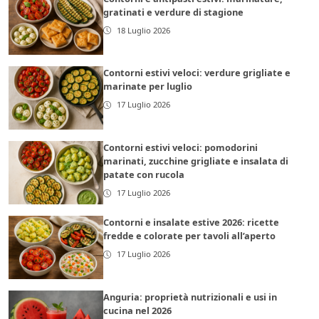
gratinati e verdure di stagione
18 Luglio 2026
Contorni estivi veloci: verdure grigliate e
marinate per luglio
17 Luglio 2026
Contorni estivi veloci: pomodorini
marinati, zucchine grigliate e insalata di
patate con rucola
17 Luglio 2026
Contorni e insalate estive 2026: ricette
fredde e colorate per tavoli all’aperto
17 Luglio 2026
Anguria: proprietà nutrizionali e usi in
cucina nel 2026