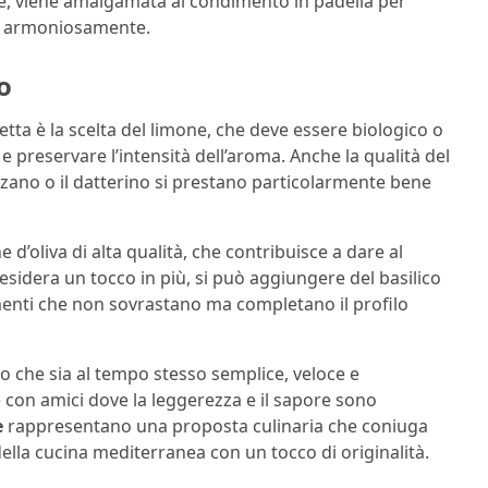
nte, viene amalgamata al condimento in padella per
si armoniosamente.
o
ta è la scelta del limone, che deve essere biologico o
 preservare l’intensità dell’aroma. Anche la qualità del
zano o il datterino si prestano particolarmente bene
e d’oliva di alta qualità, che contribuisce a dare al
desidera un tocco in più, si può aggiungere del basilico
menti che non sovrastano ma completano il profilo
to che sia al tempo stesso semplice, veloce e
 con amici dove la leggerezza e il sapore sono
e
rappresentano una proposta culinaria che coniuga
ella cucina mediterranea con un tocco di originalità.