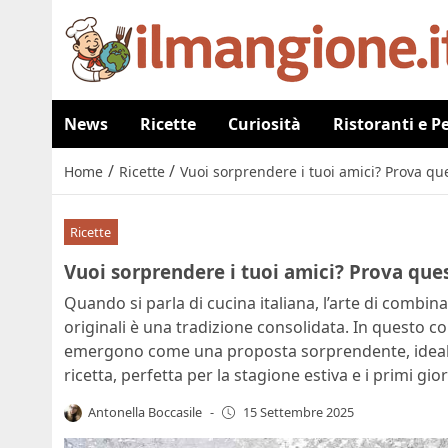
News
Ricette
Curiosità
Ristoranti e P
/
/
Home
Ricette
Vuoi sorprendere i tuoi amici? Prova 
Ricette
Vuoi sorprendere i tuoi amici? Prova qu
Quando si parla di cucina italiana, l’arte di combina
originali è una tradizione consolidata. In questo
emergono come una proposta sorprendente, ideale 
ricetta, perfetta per la stagione estiva e i primi gio
Antonella Boccasile
-
15 Settembre 2025