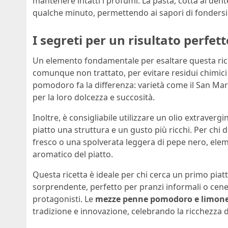
mantenere intatti i profumi. La pasta, cotta al de
qualche minuto, permettendo ai sapori di fonder
I segreti per un risultato perfett
Un elemento fondamentale per esaltare questa ricet
comunque non trattato, per evitare residui chimici e
pomodoro fa la differenza: varietà come il San Mar
per la loro dolcezza e succosità.
Inoltre, è consigliabile utilizzare un olio extravergin
piatto una struttura e un gusto più ricchi. Per chi 
fresco o una spolverata leggera di pepe nero, ele
aromatico del piatto.
Questa ricetta è ideale per chi cerca un primo piat
sorprendente, perfetto per pranzi informali o cene
protagonisti. Le
mezze penne pomodoro e limon
tradizione e innovazione, celebrando la ricchezza d