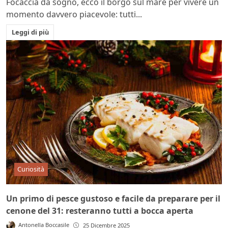
Focaccia da sogno, ecco il borgo sul mare per vivere un
momento davvero piacevole: tutti...
Leggi di più
Curiosità
Un primo di pesce gustoso e facile da preparare per il
cenone del 31: resteranno tutti a bocca aperta
Antonella Boccasile
25 Dicembre 2025