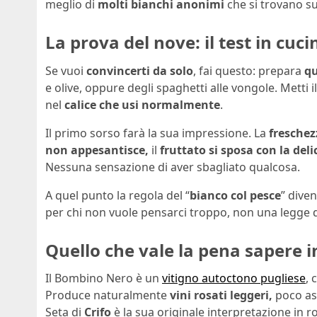
meglio di
molti bianchi anonimi
che si trovano su
La prova del nove: il test in cuci
Se vuoi
convincerti da solo
, fai questo: prepara
qu
e olive, oppure degli spaghetti alle vongole. Metti i
nel
calice che usi normalmente
.
Il primo sorso farà la sua impressione. La
freschez
non appesantisce,
il
fruttato si sposa con la del
Nessuna sensazione di aver sbagliato qualcosa.
A quel punto la regola del “
bianco col pesce
” dive
per chi non vuole pensarci troppo, non una legge d
Quello che vale la pena sapere i
Il Bombino Nero è un
vitigno autoctono pugliese
, 
Produce naturalmente
vini rosati leggeri,
poco as
Seta di
Crifo
è la sua originale interpretazione in r