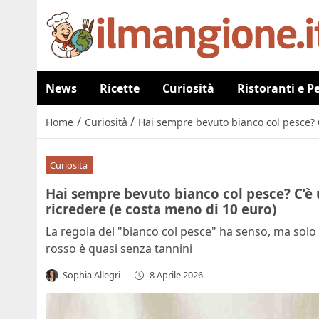
News
Ricette
Curiosità
Ristoranti e P
/
/
Home
Curiosità
Hai sempre bevuto bianco col pesce? C
Curiosità
Hai sempre bevuto bianco col pesce? C’è u
ricredere (e costa meno di 10 euro)
La regola del "bianco col pesce" ha senso, ma solo
rosso è quasi senza tannini
Sophia Allegri
-
8 Aprile 2026