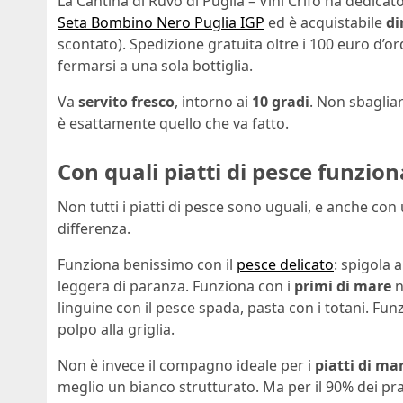
La Cantina di Ruvo di Puglia – Vini Crifo ha dedicat
Seta Bombino Nero Puglia IGP
ed è acquistabile
di
scontato). Spedizione gratuita oltre i 100 euro d’or
fermarsi a una sola bottiglia.
Va
servito fresco
, intorno ai
10 gradi
. Non sbagliar
è esattamente quello che va fatto.
Con quali piatti di pesce funzio
Non tutti i piatti di pesce sono uguali, e anche con
differenza.
Funziona benissimo con il
pesce delicato
: spigola 
leggera di paranza. Funziona con i
primi di mare
n
linguine con il pesce spada, pasta con i totani. Fu
polpo alla griglia.
Non è invece il compagno ideale per i
piatti di ma
meglio un bianco strutturato. Ma per il 90% dei pran