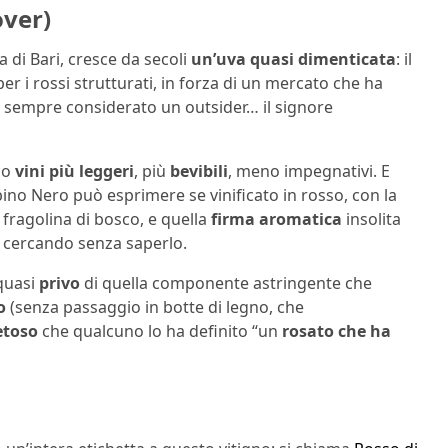
over)
ra di Bari, cresce da secoli
un’uva quasi dimenticata
: il
er i rossi strutturati, in forza di un mercato che ha
 da sempre considerato un outsider… il signore
so
vini più leggeri
, più
bevibili
, meno impegnativi. E
bino Nero può esprimere se vinificato in rosso, con la
 fragolina di bosco, e quella
firma aromatica
insolita
a cercando senza saperlo.
 quasi
privo
di quella componente astringente che
o
(senza passaggio in botte di legno, che
etoso
che qualcuno lo ha definito “un
rosato che ha