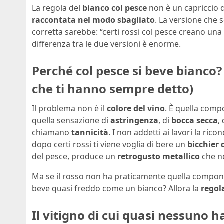
La regola del
bianco col pesce
non è un capriccio 
raccontata nel modo sbagliato
. La versione che s
corretta sarebbe: “certi rossi col pesce creano una
differenza tra le due versioni è enorme.
Perché col pesce si beve bianco?
che ti hanno sempre detto)
Il problema non è il
colore del vino
. È quella comp
quella sensazione di
astringenza
, di
bocca secca
,
chiamano
tannicità
. I non addetti ai lavori la r
dopo certi rossi ti viene voglia di bere un
bicchier 
del pesce, produce un
retrogusto metallico
che n
Ma se il rosso non ha praticamente quella compone
beve quasi freddo come un bianco? Allora la
regol
Il vitigno di cui quasi nessuno h