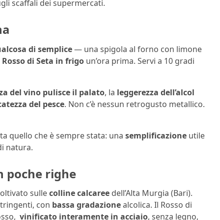
gli scaffali dei supermercati.
na
alcosa di semplice
— una spigola al forno con limone
l
Rosso di Seta in frigo
un’ora prima. Servi a 10 gradi
za del vino pulisce il palato
, la
leggerezza dell’alcol
icatezza del pesce
. Non c’è nessun retrogusto metallico.
nta quello che è sempre stata: una
semplificazione
utile
i natura.
n poche righe
coltivato sulle
colline calcaree
dell’Alta Murgia (Bari).
tringenti, con
bassa gradazione
alcolica. Il Rosso di
osso,
vinificato interamente in acciaio
, senza legno,