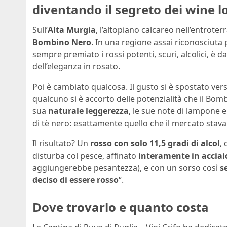
diventando il segreto dei wine l
Sull’
Alta Murgia
, l’altopiano calcareo nell’entroter
Bombino Nero
. In una regione assai riconosciuta p
sempre premiato i rossi potenti, scuri, alcolici, è
dell’eleganza in rosato.
Poi è cambiato qualcosa. Il gusto si è spostato ver
qualcuno si è accorto delle potenzialità che il Bom
sua
naturale leggerezza
, le sue note di lampone e
di tè nero: esattamente quello che il mercato stav
Il risultato? Un
rosso con solo 11,5 gradi di alcol
,
disturba col pesce, affinato
interamente in acciai
aggiungerebbe pesantezza), e con un sorso così
s
deciso di essere rosso
“.
Dove trovarlo e quanto costa