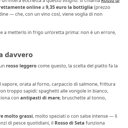
o un’intera etichetta a questo vitigno: si chiama
Rosso di
rettamente online
a
9,35 euro la bottiglia
(prezzo
dine — che, con un vino così, viene voglia di non
e a metterlo in frigo un’oretta prima: non è un errore,
na davvero
 un
rosso leggero
come questo, la scelta del piatto fa la
al vapore, orata al forno, carpaccio di salmone, frittura
on troppo sapidi: spaghetti alle vongole in bianco,
nziona con
antipasti di mare
, bruschette al tonno,
re molto grassi
, molto speziati o con salse intense — lì
zi di pesce quotidiani, il
Rosso di Seta
funziona