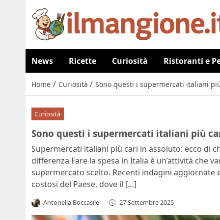
News
Ricette
Curiosità
Ristoranti e P
/
/
Home
Curiosità
Sono questi i supermercati italiani più
Curiosità
Sono questi i supermercati italiani più car
Supermercati italiani più cari in assoluto: ecco di che
differenza Fare la spesa in Italia è un’attività che 
supermercato scelto. Recenti indagini aggiornate e
costosi del Paese, dove il […]
Antonella Boccasile
-
27 Settembre 2025