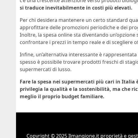
c’è una crescente attenzione verso prodotti biologi
si traduce inevitabilmente in costi più elevati.
Per chi desidera mantenere un certo standard quali
approfittare delle promozioni periodiche e dei pro
Inoltre, la spesa online sta diventando un’opzione
confrontare i prezzi in tempo reale e di scegliere 
Infine, un’alternativa interessante è rappresentata d
spesso è possibile trovare prodotti freschi di stagi
supermercati di lusso.
Fare la spesa nei supermercati più cari in Italia
privilegia la qualità e la sostenibilità, ma che r
meglio il proprio budget familiare.
Copyright © 2025 Ilmangione.it proprietà e gest