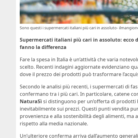
Sono questi i supermercati italiani più cari in assoluto- ilmangione
Supermercati italiani più cari in assoluto: ecco di 
fanno la differenza
Fare la spesa in Italia è un’attività che varia not
scelto. Recenti indagini aggiornate evidenziano qua
dove il prezzo dei prodotti può trasformare l’acqui
Secondo le analisi più recenti, i supermercati di fasc
confermano tra i più cari. In particolare, catene 
NaturaSì
si distinguono per un’offerta di prodotti b
inevitabilmente sui prezzi. Questi punti vendita pu
provenienza e alla sostenibilità degli alimenti, ma
rispetto alla media nazionale.
Un’ulteriore conferma arriva dall’aumento generaliz