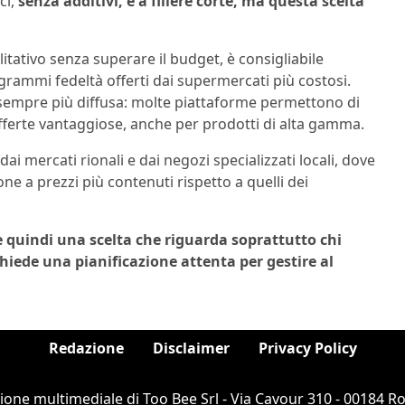
ci,
senza additivi, e a filiere corte, ma questa scelta
tativo senza superare il budget, è consigliabile
grammi fedeltà offerti dai supermercati più costosi.
 sempre più diffusa: molte piattaforme permettono di
offerte vantaggiose, anche per prodotti di alta gamma.
ai mercati rionali e dai negozi specializzati locali, dove
one a prezzi più contenuti rispetto a quelli dei
 è quindi una scelta che riguarda soprattutto chi
ichiede una pianificazione attenta per gestire al
Redazione
Disclaimer
Privacy Policy
ione multimediale di Too Bee Srl - Via Cavour 310 - 00184 