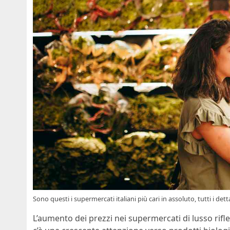
Sono questi i supermercati italiani più cari in assoluto, tutti i det
L’aumento dei prezzi nei supermercati di lusso rif