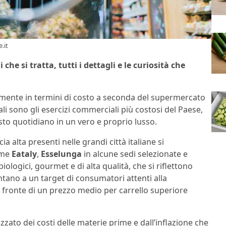
.it
che si tratta, tutti i dettagli e le curiosità che
evolmente in termini di costo a seconda del supermercato
li sono gli esercizi commerciali più costosi del Paese,
sto quotidiano in un vero e proprio lusso.
ia alta presenti nelle grandi città italiane si
come
Eataly
,
Esselunga
in alcune sedi selezionate e
iologici, gourmet e di alta qualità, che si riflettono
ntano a un target di consumatori attenti alla
 a fronte di un prezzo medio per carrello superiore
zato dei costi delle materie prime e dall’inflazione che