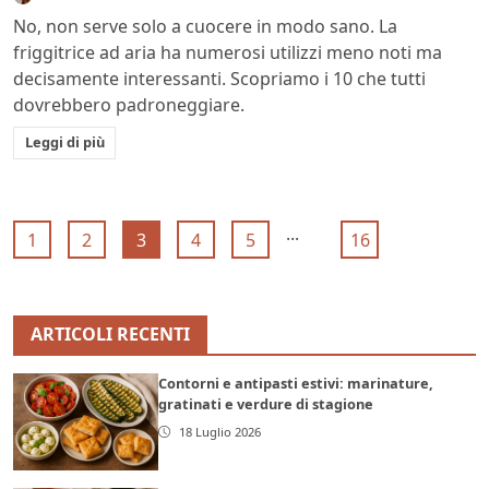
No, non serve solo a cuocere in modo sano. La
friggitrice ad aria ha numerosi utilizzi meno noti ma
decisamente interessanti. Scopriamo i 10 che tutti
dovrebbero padroneggiare.
Leggi di più
...
1
2
3
4
5
16
ARTICOLI RECENTI
Contorni e antipasti estivi: marinature,
gratinati e verdure di stagione
18 Luglio 2026