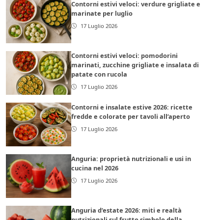
Contorni estivi veloci: verdure grigliate e
marinate per luglio
17 Luglio 2026
Contorni estivi veloci: pomodorini
marinati, zucchine grigliate e insalata di
patate con rucola
17 Luglio 2026
Contorni e insalate estive 2026: ricette
fredde e colorate per tavoli all’aperto
17 Luglio 2026
Anguria: proprietà nutrizionali e usi in
cucina nel 2026
17 Luglio 2026
Anguria d’estate 2026: miti e realtà
nutrizionali sul frutto simbolo della