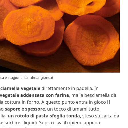
a e stagionalità – ilmangione.it
sciamella vegetale
direttamente in padella. In
 vegetale addensata con farina
, ma la besciamella dà
a cottura in forno. A questo punto entra in gioco
il
ano
sapore e spessore
, un tocco di umami tutto
lia:
un rotolo di pasta sfoglia tonda
, steso su carta da
ssorbire i liquidi. Sopra ci va il ripieno appena