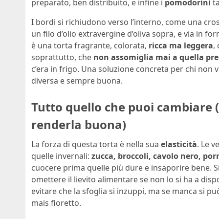
preparato, ben distribuito, e infine i
pomodorini
ta
I bordi si richiudono verso l’interno, come una cro
un filo d’olio extravergine d’oliva sopra, e via in fo
è una torta fragrante, colorata,
ricca ma leggera
,
soprattutto, che
non assomiglia mai a quella pr
c’era in frigo. Una soluzione concreta per chi non 
diversa e sempre buona.
Tutto quello che puoi cambiare (
renderla buona)
La forza di questa torta è nella sua
elasticità
. Le 
quelle invernali:
zucca, broccoli, cavolo nero, porr
cuocere prima quelle più dure e insaporire bene. Si
omettere il lievito alimentare se non lo si ha a disp
evitare che la sfoglia si inzuppi, ma se manca si pu
mais fioretto.