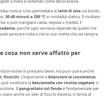
gliati a metà e sistemati come decorazione.
stata rustica. Una spennellata di
latte di soia
sul bordo,
rno:
30-40 minuti a 200 °C
in modalità statica. Il risultato
 che si può mangiare calda, tiepida o fredda. E
ecedente
, perché ogni versione dipende da quello che
vuole sprecare nulla e cerca una ricetta che sia sempre
e cosa non serve affatto per
verdure estive si prestano bene, ma puoi usare anche
i, finocchi
. L’importante è
bilanciare le consistenze
,
 può sostituire la
besciamella con ricotta vegetale
, o
osizione. Il
pangrattato sul fondo
è fondamentale per
ò usare anche un velo di fiocchi d’avena, o farina di