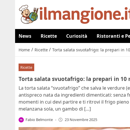
News
Ricette
Curiosità
Ristoranti e P
/
/
Home
Ricette
Torta salata svuotafrigo: la prepari in 1
Ricette
Torta salata svuotafrigo: la prepari in 10
La torta salata “svuotafrigo” che salva le verdure (e
antispreco nata da ingredienti dimenticati: senza 
momenti in cui devi partire e ti ritrovi il frigo p
melanzana sola, un gambo di […]
Fabio Belmonte
-
23 Novembre 2025