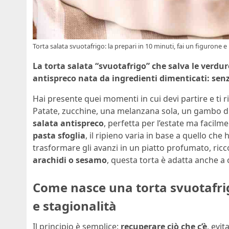
Torta salata svuotafrigo: la prepari in 10 minuti, fai un figurone e
La torta salata “svuotafrigo” che salva le verdur
antispreco nata da ingredienti dimenticati: sen
Hai presente quei momenti in cui devi partire e ti 
Patate, zucchine, una melanzana sola, un gambo di 
salata antispreco
, perfetta per l’estate ma facilm
pasta sfoglia
, il ripieno varia in base a quello ch
trasformare gli avanzi in un piatto profumato, ri
arachidi o sesamo
, questa torta è adatta anche a c
Come nasce una torta svuotafrig
e stagionalità
Il principio è semplice:
recuperare ciò che c’è
, evi