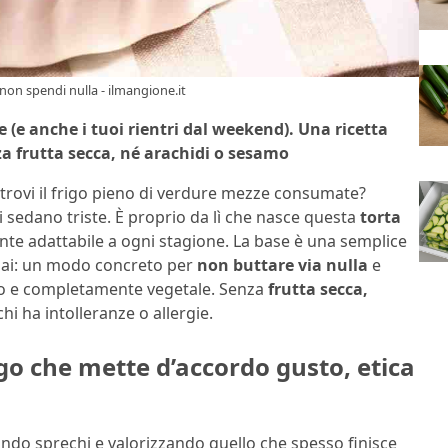
 non spendi nulla - ilmangione.it
e (e anche i tuoi rientri dal weekend).
Una ricetta
za frutta secca, né arachidi o sesamo
ritrovi il frigo pieno di verdure mezze consumate?
sedano triste. È proprio da lì che nasce questa
torta
ente adattabile a ogni stagione. La base è una semplice
e hai: un modo concreto per
non buttare via nulla
e
cco e completamente vegetale. Senza
frutta secca,
hi ha intolleranze o allergie.
o che mette d’accordo gusto, etica
tando sprechi e valorizzando quello che spesso finisce