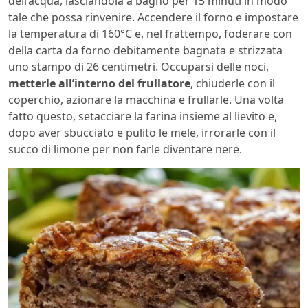
dell’acqua, lasciandola a bagno per 15 minuti in modo
tale che possa rinvenire. Accendere il forno e impostare
la temperatura di 160°C e, nel frattempo, foderare con
della carta da forno debitamente bagnata e strizzata
uno stampo di 26 centimetri. Occuparsi delle noci,
metterle all’interno del frullatore
, chiuderle con il
coperchio, azionare la macchina e frullarle. Una volta
fatto questo, setacciare la farina insieme al lievito e,
dopo aver sbucciato e pulito le mele, irrorarle con il
succo di limone per non farle diventare nere.