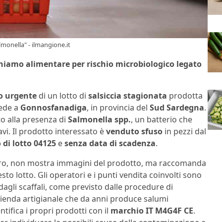
lmonella" - ilmangione.it
chiamo alimentare per rischio microbiologico legato
o urgente
di un lotto di
salsiccia stagionata
prodotta
sede a
Gonnosfanadiga
, in provincia del
Sud Sardegna
.
o alla presenza di
Salmonella spp.
, un batterio che
vi. Il prodotto interessato è
venduto sfuso
in pezzi dal
di lotto 04125
e
senza data di scadenza
.
istero, non mostra immagini del prodotto, ma raccomanda
o lotto. Gli operatori e i punti vendita coinvolti sono
 dagli scaffali, come previsto dalle procedure di
zienda artigianale che da anni produce salumi
ntifica i propri prodotti con il
marchio IT M4G4F CE
.