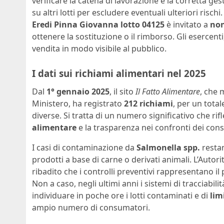
verificare la catena di lavorazione e la corretta ge
su altri lotti per escludere eventuali ulteriori risc
Eredi Pinna Giovanna lotto 04125
è invitato a
no
ottenere la sostituzione o il rimborso. Gli esercenti
vendita in modo visibile al pubblico.
I dati sui richiami alimentari nel 2025
Dal
1° gennaio 2025
, il sito
Il Fatto Alimentare
, che 
Ministero, ha registrato
212 richiami
, per un total
diverse. Si tratta di un numero significativo che rif
alimentare
e la trasparenza nei confronti dei con
I casi di contaminazione da
Salmonella spp.
restan
prodotti a base di carne o derivati animali. L’Autor
ribadito che i controlli preventivi rappresentano il 
Non a caso, negli ultimi anni i sistemi di tracciabil
individuare in poche ore i lotti contaminati e di
lim
ampio numero di consumatori.