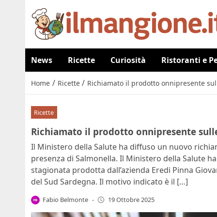
News
Ricette
Curiosità
Ristoranti e P
/
/
Home
Ricette
Richiamato il prodotto onnipresente sul
Ricette
Richiamato il prodotto onnipresente sulle
Il Ministero della Salute ha diffuso un nuovo richi
presenza di Salmonella. Il Ministero della Salute ha
stagionata prodotta dall’azienda Eredi Pinna Giov
del Sud Sardegna. Il motivo indicato è il […]
Fabio Belmonte
-
19 Ottobre 2025