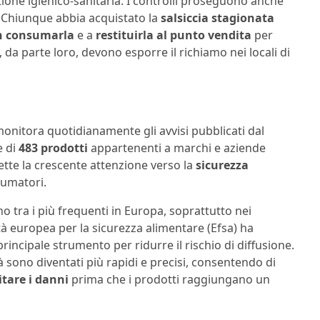
stione igienico-sanitaria. I controlli proseguono anche
hi. Chiunque abbia acquistato la
salsiccia stagionata
n consumarla
e a
restituirla al punto vendita
per
, da parte loro, devono esporre il richiamo nei locali di
monitora quotidianamente gli avvisi pubblicati dal
e di
483 prodotti
appartenenti a marchi e aziende
lette la crescente attenzione verso la
sicurezza
sumatori.
o tra i più frequenti in Europa, soprattutto nei
ità europea per la sicurezza alimentare (Efsa) ha
principale strumento per ridurre il rischio di diffusione.
ità sono diventati più rapidi e precisi, consentendo di
itare i danni
prima che i prodotti raggiungano un