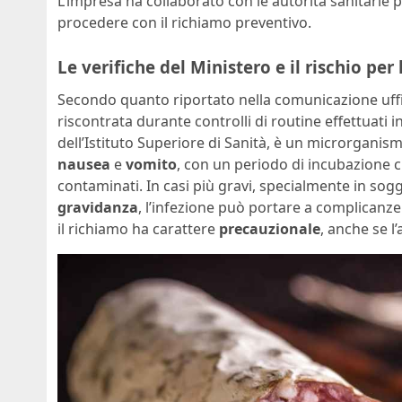
L’impresa ha collaborato con le autorità sanitarie 
procedere con il richiamo preventivo.
Le verifiche del Ministero e il rischio per 
Secondo quanto riportato nella comunicazione uffic
riscontrata durante controlli di routine effettuati i
dell’Istituto Superiore di Sanità, è un microrgani
nausea
e
vomito
, con un periodo di incubazione 
contaminati. In casi più gravi, specialmente in sogg
gravidanza
, l’infezione può portare a complicanz
il richiamo ha carattere
precauzionale
, anche se l