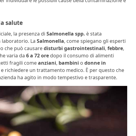
per individuare le possibili cause della contaminazione e
la salute
iale, la presenza di
Salmonella spp.
è stata
n laboratorio. La
Salmonella
, come spiegano gli esperti
smo che può causare
disturbi gastrointestinali
,
febbre
,
che varia da
6 a 72 ore
dopo il consumo di alimenti
etti fragili come
anziani
,
bambini
o
donne in
e e richiedere un trattamento medico. È per questo che
’azienda ha agito in modo tempestivo e trasparente.