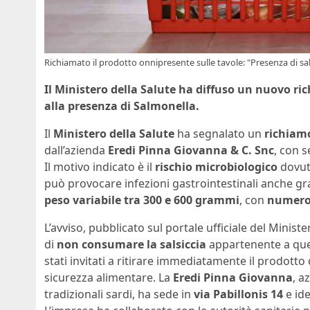
Richiamato il prodotto onnipresente sulle tavole: "Presenza di sa
Il Ministero della Salute ha diffuso un nuovo ri
alla presenza di Salmonella.
Il
Ministero della Salute
ha segnalato un
richiam
dall’azienda
Eredi Pinna Giovanna & C. Snc
, con 
Il motivo indicato è il
rischio microbiologico
dovut
può provocare infezioni gastrointestinali anche gra
peso variabile tra 300 e 600 grammi
, con
numero 
L’avviso, pubblicato sul portale ufficiale del Min
di
non consumare la salsiccia
appartenente a quest
stati invitati a ritirare immediatamente il prodotto
sicurezza alimentare. La
Eredi Pinna Giovanna
, a
tradizionali sardi, ha sede in
via Pabillonis 14
e ide