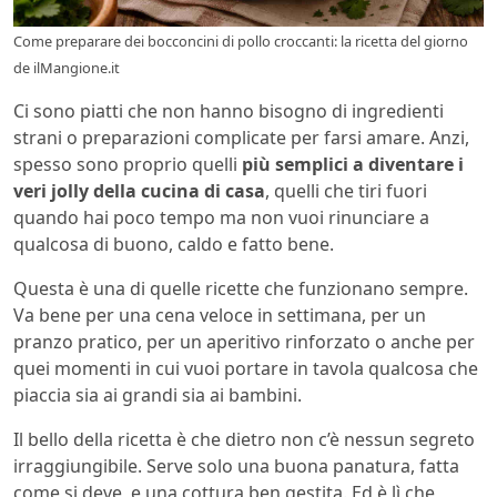
Come preparare dei bocconcini di pollo croccanti: la ricetta del giorno
de ilMangione.it
Ci sono piatti che non hanno bisogno di ingredienti
strani o preparazioni complicate per farsi amare. Anzi,
spesso sono proprio quelli
più semplici a diventare i
veri jolly della cucina di casa
, quelli che tiri fuori
quando hai poco tempo ma non vuoi rinunciare a
qualcosa di buono, caldo e fatto bene.
Questa è una di quelle ricette che funzionano sempre.
Va bene per una cena veloce in settimana, per un
pranzo pratico, per un aperitivo rinforzato o anche per
quei momenti in cui vuoi portare in tavola qualcosa che
piaccia sia ai grandi sia ai bambini.
Il bello della ricetta è che dietro non c’è nessun segreto
irraggiungibile. Serve solo una buona panatura, fatta
come si deve, e una cottura ben gestita. Ed è lì che