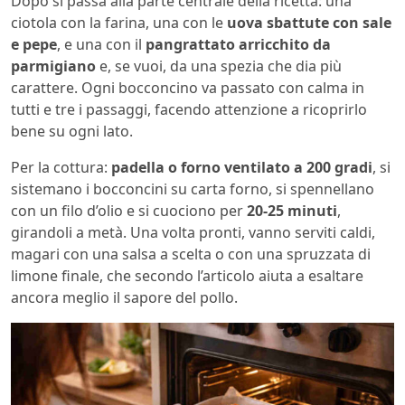
Dopo si passa alla parte centrale della ricetta: una
ciotola con la farina, una con le
uova sbattute con sale
e pepe
, e una con il
pangrattato arricchito da
parmigiano
e, se vuoi, da una spezia che dia più
carattere. Ogni bocconcino va passato con calma in
tutti e tre i passaggi, facendo attenzione a ricoprirlo
bene su ogni lato.
Per la cottura:
padella o forno ventilato a 200 gradi
, si
sistemano i bocconcini su carta forno, si spennellano
con un filo d’olio e si cuociono per
20-25 minuti
,
girandoli a metà. Una volta pronti, vanno serviti caldi,
magari con una salsa a scelta o con una spruzzata di
limone finale, che secondo l’articolo aiuta a esaltare
ancora meglio il sapore del pollo.