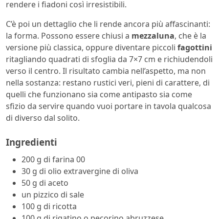
rendere i fiadoni così irresistibili.
C’è poi un dettaglio che li rende ancora più affascinanti:
la forma. Possono essere chiusi a
mezzaluna
, che è la
versione più classica, oppure diventare piccoli
fagottini
ritagliando quadrati di sfoglia da 7×7 cm e richiudendoli
verso il centro. Il risultato cambia nell’aspetto, ma non
nella sostanza: restano rustici veri, pieni di carattere, di
quelli che funzionano sia come antipasto sia come
sfizio da servire quando vuoi portare in tavola qualcosa
di diverso dal solito.
Ingredienti
200 g di farina 00
30 g di olio extravergine di oliva
50 g di aceto
un pizzico di sale
100 g di ricotta
100 g di rigatino o pecorino abruzzese