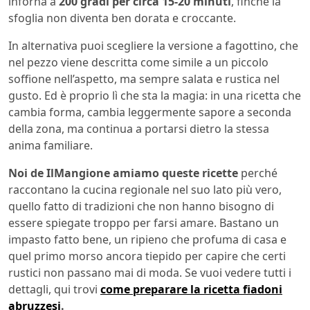
inforna a
200 gradi per circa 15-20 minuti
, finché la
sfoglia non diventa ben dorata e croccante.
In alternativa puoi scegliere la versione a fagottino, che
nel pezzo viene descritta come simile a un piccolo
soffione nell’aspetto, ma sempre salata e rustica nel
gusto. Ed è proprio lì che sta la magia: in una ricetta che
cambia forma, cambia leggermente sapore a seconda
della zona, ma continua a portarsi dietro la stessa
anima familiare.
Noi de IlMangione amiamo queste ricette
perché
raccontano la cucina regionale nel suo lato più vero,
quello fatto di tradizioni che non hanno bisogno di
essere spiegate troppo per farsi amare. Bastano un
impasto fatto bene, un ripieno che profuma di casa e
quel primo morso ancora tiepido per capire che certi
rustici non passano mai di moda. Se vuoi vedere tutti i
dettagli, qui trovi
come preparare la ricetta fiadoni
abruzzesi
.