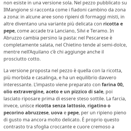
non esiste in una versione sola. Nel pezzo pubblicato su
IlMangione si racconta come i fiadoni cambino da zona
a zona: in alcune aree sono ripieni di formaggi misti, in
altre diventano una variante più delicata con
ricotta e
pepe
, come accade tra Lanciano, Silvi e Teramo. In
Abruzzo cambia persino la pasta: nel Pescarese è
completamente salata, nel Chietino tende al semi-dolce,
mentre nell’Aquilano c’è chi aggiunge anche il
prosciutto cotto.
La versione proposta nel pezzo è quella con la ricotta,
più morbida e casalinga, e ha un equilibrio davvero
interessante. L’impasto viene preparato con
farina 00,
olio extravergine, aceto e un pizzico di sale
, poi
lasciato riposare prima di essere steso sottile. La farcia,
invece, unisce
ricotta senza lattosio
,
rigatino o
pecorino abruzzese
,
uova
e
pepe
, per un ripieno pieno
di gusto ma ancora molto delicato. È proprio questo
contrasto tra sfoglia croccante e cuore cremoso a