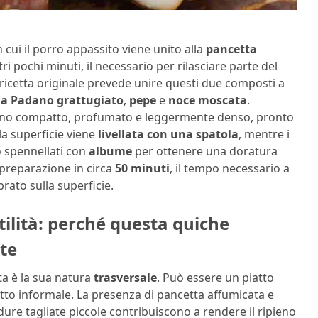
cui il porro appassito viene unito alla
pancetta
ri pochi minuti, il necessario per rilasciare parte del
 ricetta originale prevede unire questi due composti a
a Padano grattugiato
,
pepe
e
noce moscata
.
eno compatto, profumato e leggermente denso, pronto
 la superficie viene
livellata con una spatola
, mentre i
o spennellati con
albume
per ottenere una doratura
 preparazione in circa
50 minuti
, il tempo necessario a
rato sulla superficie.
tilità: perché questa quiche
te
ta è la sua natura
trasversale
. Può essere un piatto
tto informale. La presenza di pancetta affumicata e
ure tagliate piccole contribuiscono a rendere il ripieno