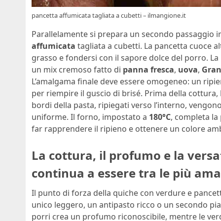
pancetta affumicata tagliata a cubetti – ilmangione.it
Parallelamente si prepara un secondo passaggio in 
affumicata
tagliata a cubetti. La pancetta cuoce alt
grasso e fondersi con il sapore dolce del porro. La
un mix cremoso fatto di
panna fresca
,
uova
,
Gran
L’amalgama finale deve essere omogeneo: un ripi
per riempire il guscio di brisé. Prima della cottura,
bordi della pasta, ripiegati verso l’interno, vengon
uniforme. Il forno, impostato a
180°C
, completa la
far rapprendere il ripieno e ottenere un colore amb
La cottura, il profumo e la versa
continua a essere tra le più ama
Il punto di forza della quiche con verdure e pancet
unico leggero, un antipasto ricco o un secondo pia
porri crea un profumo riconoscibile, mentre le verd