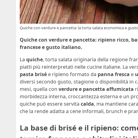
Quiche con verdure e pancetta: la torta salata economica e gustosa 
Quiche con verdure e pancetta: ripieno ricco, ba
francese e gusto italiano.
La
quiche
, torta salata originaria della regione fra
piatti più reinterpretati nelle cucine italiane. La v
pasta brisé
e ripieno formato da
panna fresca
e
u
diversi secondo gusto, stagione o disponibilità in c
mesi, quella con
verdure e pancetta affumicata
r
morbidezza interna, croccantezza esterna e un pro
quiche può essere servita
calda
, ma mantiene car
che la rende adatta a cene informali, brunch e pran
La base di brisé e il ripieno: c