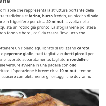
iane
o friabile che rappresenta la struttura portante della
tta tradizionale:
farina
,
burro
freddo, un pizzico di sale
are in frigorifero per circa
40 minuti
, avvolta nella
cquista un rotolo già pronto. La sfoglia viene poi stesa
ndo fondo e bordi, così da creare l’involucro che
ottenere un ripieno equilibrato si utilizzano
carota
,
o
e
peperone giallo
, tutti tagliati a
cubetti piccoli
per
viene lavorato separatamente, tagliato
a rondelle
e
elle verdure avviene in una padella con
olio
tritato. L’operazione è breve: circa
10 minuti
, tempo
nza cuocere completamente gli ortaggi, che dovranno