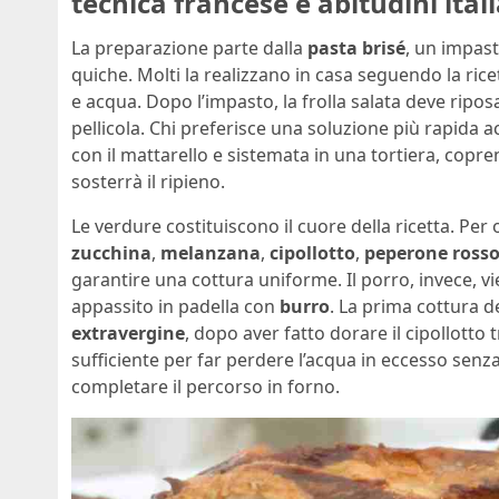
tecnica francese e abitudini ital
La preparazione parte dalla
pasta brisé
, un impast
quiche. Molti la realizzano in casa seguendo la rice
e acqua. Dopo l’impasto, la frolla salata deve ripos
pellicola. Chi preferisce una soluzione più rapida a
con il mattarello e sistemata in una tortiera, copre
sosterrà il ripieno.
Le verdure costituiscono il cuore della ricetta. Per 
zucchina
,
melanzana
,
cipollotto
,
peperone ross
garantire una cottura uniforme. Il porro, invece, 
appassito in padella con
burro
. La prima cottura d
extravergine
, dopo aver fatto dorare il cipollotto 
sufficiente per far perdere l’acqua in eccesso se
completare il percorso in forno.