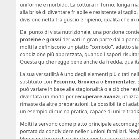
uniforme e morbido. La cottura in forno, lunga ma c
alla brisé di diventare friabile e resistente al tagli
divisione netta tra guscio e ripieno, qualità che in
Dal punto di vista nutrizionale, una porzione conti
proteine
e
grassi
derivati in gran parte dalla panna
molti la definiscono un piatto “comodo”, adatto sia i
condizione più apprezzata, quando i sapori risultan
Questa quiche regge bene anche da fredda, qualità
La sua versatilità è uno degli elementi più citati 
sostituito con
Pecorino
,
Groviera
o
Emmentaler
,
può variare in base alla stagionalità o a ciò che rest
diventata un modo per
recuperare avanzi
, utiliz
rimaste da altre preparazioni. La possibilità di ad
un esempio di cucina pratica, capace di unire tradiz
Molti la servono come piatto principale accompagn
portata da condividere nelle riunioni familiari. Negli
blog e nei forum di cucina ha mostrato un ritorno d