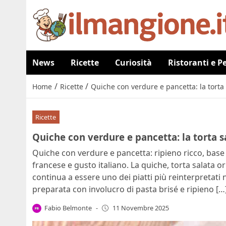
News
Ricette
Curiosità
Ristoranti e P
/
/
Home
Ricette
Quiche con verdure e pancetta: la torta 
Ricette
Quiche con verdure e pancetta: la torta s
Quiche con verdure e pancetta: ripieno ricco, base 
francese e gusto italiano. La quiche, torta salata or
continua a essere uno dei piatti più reinterpretati n
preparata con involucro di pasta brisé e ripieno […
Fabio Belmonte
-
11 Novembre 2025