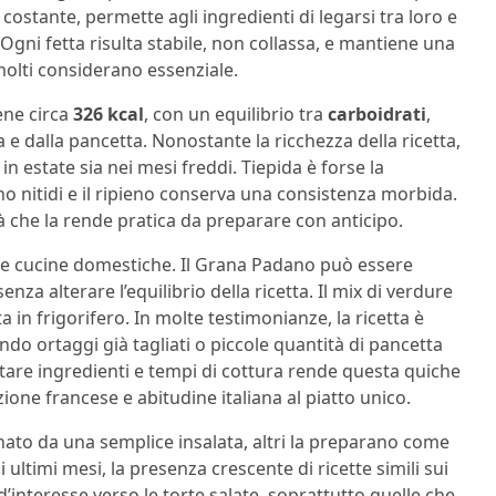
ostante, permette agli ingredienti di legarsi tra loro e
o. Ogni fetta risulta stabile, non collassa, e mantiene una
 molti considerano essenziale.
ene circa
326 kcal
, con un equilibrio tra
carboidrati
,
 e dalla pancetta. Nonostante la ricchezza della ricetta,
n estate sia nei mesi freddi. Tiepidа è forse la
o nitidi e il ripieno conserva una consistenza morbida.
 che la rende pratica da preparare con anticipo.
nelle cucine domestiche. Il Grana Padano può essere
 senza alterare l’equilibrio della ricetta. Il mix di verdure
a in frigorifero. In molte testimonianze, la ricetta è
zando ortaggi già tagliati o piccole quantità di pancetta
attare ingredienti e tempi di cottura rende questa quiche
ione francese e abitudine italiana al piatto unico.
ato da una semplice insalata, altri la preparano come
 ultimi mesi, la presenza crescente di ricette simili sui
’interesse verso le torte salate, soprattutto quelle che