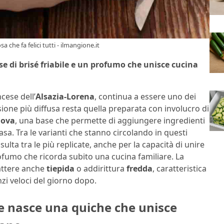
che fa felici tutti - ilmangione.it
se di brisé friabile e un profumo che unisce cucina
ncese dell’
Alsazia-Lorena
, continua a essere uno dei
ersione più diffusa resta quella preparata con involucro di
ova
, una base che permette di aggiungere ingredienti
asa. Tra le varianti che stanno circolando in questi
isulta tra le più replicate, anche per la capacità di unire
fumo che ricorda subito una cucina familiare. La
attere anche
tiepidа
o addirittura
fredda
, caratteristica
zi veloci del giorno dopo.
ome nasce una quiche che unisce