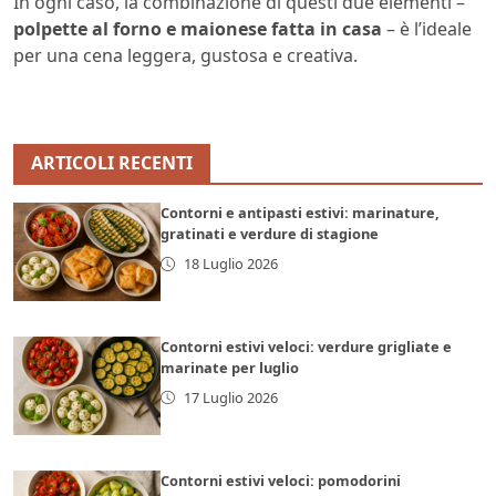
In ogni caso, la combinazione di questi due elementi –
polpette al forno e maionese fatta in casa
– è l’ideale
per una cena leggera, gustosa e creativa.
ARTICOLI RECENTI
Contorni e antipasti estivi: marinature,
gratinati e verdure di stagione
18 Luglio 2026
Contorni estivi veloci: verdure grigliate e
marinate per luglio
17 Luglio 2026
Contorni estivi veloci: pomodorini