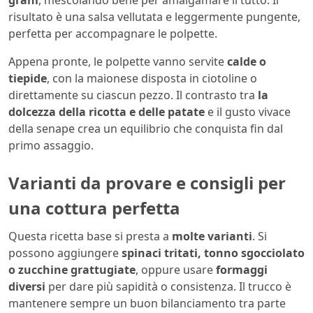
grani
, mescolando bene per amalgamare il tutto. Il
risultato è una salsa vellutata e leggermente pungente,
perfetta per accompagnare le polpette.
Appena pronte, le polpette vanno servite
calde o
tiepide
, con la maionese disposta in ciotoline o
direttamente su ciascun pezzo. Il contrasto tra
la
dolcezza della ricotta e delle patate
e il gusto vivace
della senape crea un equilibrio che conquista fin dal
primo assaggio.
Varianti da provare e consigli per
una cottura perfetta
Questa ricetta base si presta a
molte varianti
. Si
possono aggiungere
spinaci tritati, tonno sgocciolato
o zucchine grattugiate
, oppure usare
formaggi
diversi
per dare più sapidità o consistenza. Il trucco è
mantenere sempre un buon bilanciamento tra parte