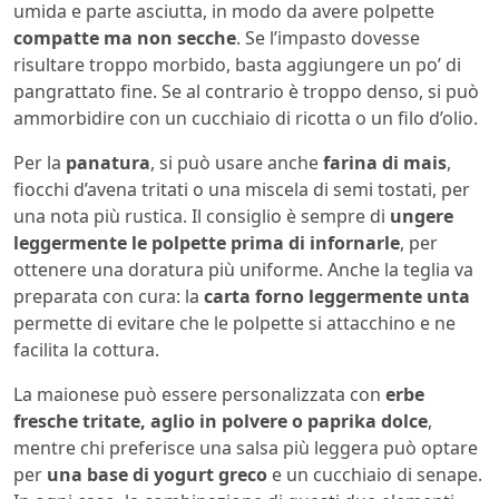
umida e parte asciutta, in modo da avere polpette
compatte ma non secche
. Se l’impasto dovesse
risultare troppo morbido, basta aggiungere un po’ di
pangrattato fine. Se al contrario è troppo denso, si può
ammorbidire con un cucchiaio di ricotta o un filo d’olio.
Per la
panatura
, si può usare anche
farina di mais
,
fiocchi d’avena tritati o una miscela di semi tostati, per
una nota più rustica. Il consiglio è sempre di
ungere
leggermente le polpette prima di infornarle
, per
ottenere una doratura più uniforme. Anche la teglia va
preparata con cura: la
carta forno leggermente unta
permette di evitare che le polpette si attacchino e ne
facilita la cottura.
La maionese può essere personalizzata con
erbe
fresche tritate, aglio in polvere o paprika dolce
,
mentre chi preferisce una salsa più leggera può optare
per
una base di yogurt greco
e un cucchiaio di senape.