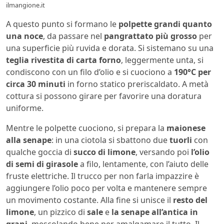
ilmangione.it
A questo punto si formano le
polpette grandi quanto
una noce
, da passare nel
pangrattato più grosso
per
una superficie più ruvida e dorata. Si sistemano su una
teglia rivestita di carta forno
, leggermente unta, si
condiscono con un filo d’olio e si cuociono a
190°C per
circa 30 minuti
in forno statico preriscaldato. A metà
cottura si possono girare per favorire una doratura
uniforme.
Mentre le polpette cuociono, si prepara la
maionese
alla senape
: in una ciotola si sbattono due
tuorli
con
qualche goccia di
succo di limone
, versando poi
l’olio
di semi di girasole
a filo, lentamente, con l’aiuto delle
fruste elettriche. Il trucco per non farla impazzire è
aggiungere l’olio poco per volta e mantenere sempre
un movimento costante. Alla fine si unisce il
resto del
limone
, un pizzico di
sale
e
la senape all’antica in