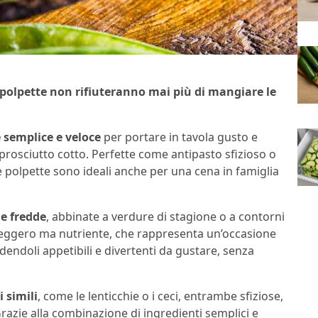
e polpette non rifiuteranno mai più di mangiare le
 semplice e veloce
per portare in tavola gusto e
 prosciutto cotto. Perfette come antipasto sfizioso o
e polpette sono ideali anche per una cena in famiglia
he fredde
, abbinate a verdure di stagione o a contorni
 leggero ma nutriente, che rappresenta un’occasione
dendoli appetibili e divertenti da gustare, senza
 simili
, come le lenticchie o i ceci, entrambe sfiziose,
Grazie alla combinazione di ingredienti semplici e