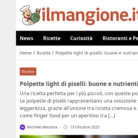
News
Ricette
Curiosità
Ristoranti e P
/
/
Home
Ricette
Polpette light di piselli: buone e nutri
Ricette
Polpette light di piselli: buone e nutrien
Una ricetta perfetta per i più piccoli, con queste 
Le polpette di piselli rappresentano una soluzione 
leggerezza, grazie all’unione tra ricotta cremosa e
come finger food per un aperitivo tra […]
Michele Messina
-
13 Ottobre 2025