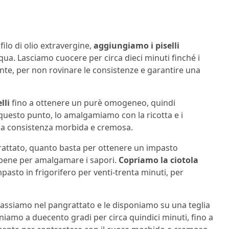
filo di olio extravergine,
aggiungiamo i piselli
cqua. Lasciamo cuocere per circa dieci minuti finché i
nte, per non rovinare le consistenze e garantire una
lli
fino a ottenere un purè omogeneo, quindi
 questo punto, lo amalgamiamo con la ricotta e i
una consistenza morbida e cremosa.
attato, quanto basta per ottenere un impasto
 bene per amalgamare i sapori.
Copriamo la ciotola
mpasto in frigorifero per venti-trenta minuti, per
passiamo nel pangrattato e le disponiamo su una teglia
orniamo a duecento gradi per circa quindici minuti, fino a