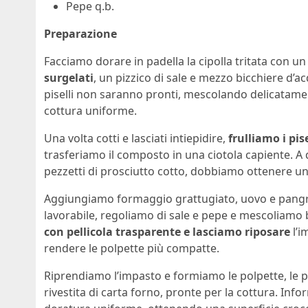
Pepe q.b.
Preparazione
Facciamo dorare in padella la cipolla tritata con un 
surgelati
, un pizzico di sale e mezzo bicchiere d’a
piselli non saranno pronti, mescolando delicatame
cottura uniforme.
Una volta cotti e lasciati intiepidire,
frulliamo i pise
trasferiamo il composto in una ciotola capiente. A
pezzetti di prosciutto cotto, dobbiamo ottenere 
Aggiungiamo formaggio grattugiato, uovo e pangr
lavorabile, regoliamo di sale e pepe e mescoliamo
con pellicola trasparente e lasciamo riposare
l’i
rendere le polpette più compatte.
Riprendiamo l’impasto e formiamo le polpette, le 
rivestita di carta forno, pronte per la cottura. Inf