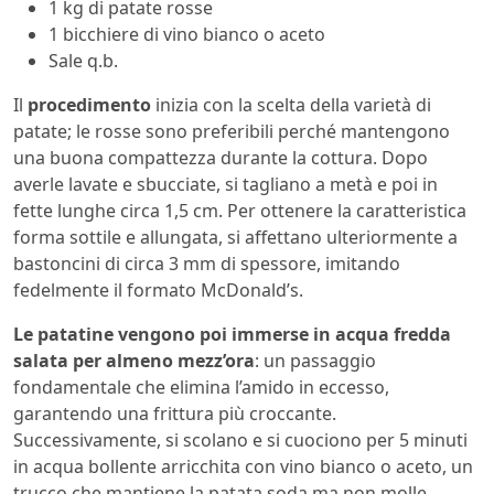
1 kg di patate rosse
1 bicchiere di vino bianco o aceto
Sale q.b.
Il
procedimento
inizia con la scelta della varietà di
patate; le rosse sono preferibili perché mantengono
una buona compattezza durante la cottura. Dopo
averle lavate e sbucciate, si tagliano a metà e poi in
fette lunghe circa 1,5 cm. Per ottenere la caratteristica
forma sottile e allungata, si affettano ulteriormente a
bastoncini di circa 3 mm di spessore, imitando
fedelmente il formato McDonald’s.
Le patatine vengono poi immerse in acqua fredda
salata per almeno mezz’ora
: un passaggio
fondamentale che elimina l’amido in eccesso,
garantendo una frittura più croccante.
Successivamente, si scolano e si cuociono per 5 minuti
in acqua bollente arricchita con vino bianco o aceto, un
trucco che mantiene la patata soda ma non molle.