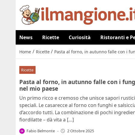
News
Ricette
Curiosità
Ristoranti e P
/
/
Home
Ricette
Pasta al forno, in autunno falle con i f
Ricette
Pasta al forno, in autunno falle con i fun
nel mio paese
Un primo ricco e cremoso che unisce sapori rustici 
speciali. Le casarecce al forno con funghi e salsicc
d’accordo tutti. La combinazione di pochi ingredient
fiordilatte – dà vita a […]
Fabio Belmonte
-
2 Ottobre 2025