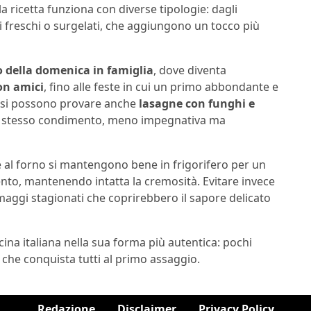
 la ricetta funziona con diverse tipologie: dagli
i freschi o surgelati, che aggiungono un tocco più
 della domenica in famiglia
, dove diventa
on amici
, fino alle feste in cui un primo abbondante e
, si possono provare anche
lasagne con funghi e
lo stesso condimento, meno impegnativa ma
e al forno si mantengono bene in frigorifero per un
nto, mantenendo intatta la cremosità. Evitare invece
maggi stagionati che coprirebbero il sapore delicato
cina italiana nella sua forma più autentica: pochi
 che conquista tutti al primo assaggio.
Redazione
Disclaimer
Privacy Policy