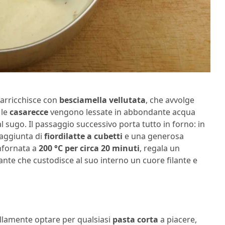
 arricchisce con
besciamella vellutata
, che avvolge
 le
casarecce
vengono lessate in abbondante acqua
l sugo. Il passaggio successivo porta tutto in forno: in
’aggiunta di
fiordilatte a cubetti
e una generosa
 infornata a
200 °C per circa 20 minuti
, regala un
ccante che custodisce al suo interno un cuore filante e
illamente optare per qualsiasi
pasta corta
a piacere,