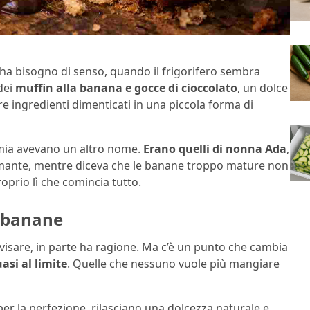
ha bisogno di senso, quando il frigorifero sembra
dei
muffin alla banana e gocce di cioccolato
, un dolce
e ingredienti dimenticati in una piccola forma di
 mia avevano un altro nome.
Erano quelli di nonna Ada
,
armante, mentre diceva che le banane troppo mature non
oprio lì che comincia tutto.
e banane
vvisare, in parte ha ragione. Ma c’è un punto che cambia
si al limite
. Quelle che nessuno vuole più mangiare
per la perfezione, rilasciano una dolcezza naturale e