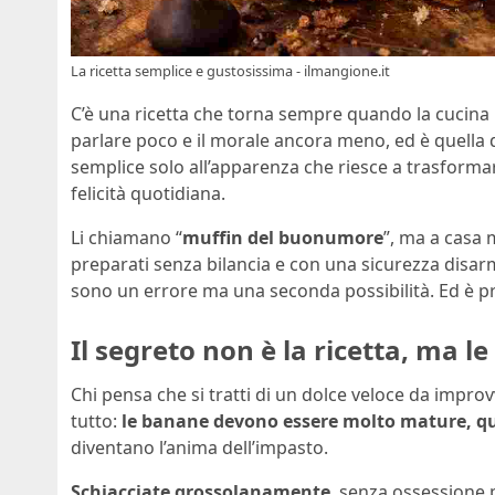
La ricetta semplice e gustosissima - ilmangione.it
C’è una ricetta che torna sempre quando la cucina 
parlare poco e il morale ancora meno, ed è quella 
semplice solo all’apparenza che riesce a trasformar
felicità quotidiana.
Li chiamano “
muffin del buonumore
”, ma a casa
preparati senza bilancia e con una sicurezza dis
sono un errore ma una seconda possibilità. Ed è pr
Il segreto non è la ricetta, ma l
Chi pensa che si tratti di un dolce veloce da impro
tutto:
le banane devono essere molto mature, qua
diventano l’anima dell’impasto.
Schiacciate grossolanamente
, senza ossessione 