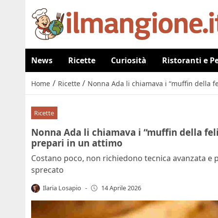
News
Ricette
Curiosità
Ristoranti e P
/
/
Home
Ricette
Nonna Ada li chiamava i “muffin della fel
Ricette
Nonna Ada li chiamava i “muffin della feli
prepari in un attimo
Costano poco, non richiedono tecnica avanzata e 
sprecato
Ilaria Losapio
-
14 Aprile 2026