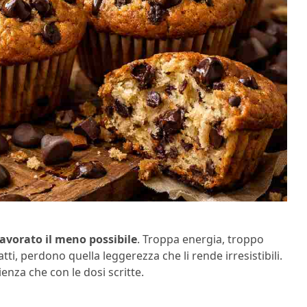
lavorato il meno possibile
. Troppa energia, troppo
tti, perdono quella leggerezza che li rende irresistibili.
ienza che con le dosi scritte.