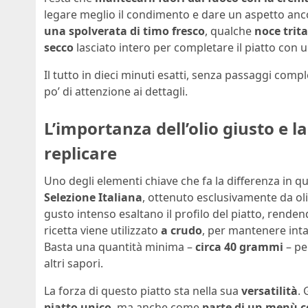
legare meglio il condimento e dare un aspetto anco
una spolverata di timo fresco
, qualche
noce trit
secco
lasciato intero per completare il piatto con 
Il tutto in dieci minuti esatti, senza passaggi comple
po’ di attenzione ai dettagli.
L’importanza dell’olio giusto e la
replicare
Uno degli elementi chiave che fa la differenza in qu
Selezione Italiana
, ottenuto esclusivamente da oliv
gusto intenso esaltano il profilo del piatto, renden
ricetta viene utilizzato
a crudo
, per mantenere inta
Basta una quantità minima –
circa 40 grammi
– pe
altri sapori.
La forza di questo piatto sta nella sua
versatilità
.
piatto unico
, ma anche come
parte di un menù 