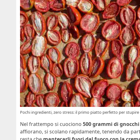
Pochi ingredienti, zero stress: il primo piatto perfetto per stupi
Nel frattempo si cuociono
500 grammi di gnocchi 
affiorano, si scolano rapidamente, tenendo da par
resta che
mantecarli fuori dal fuoco con la crem