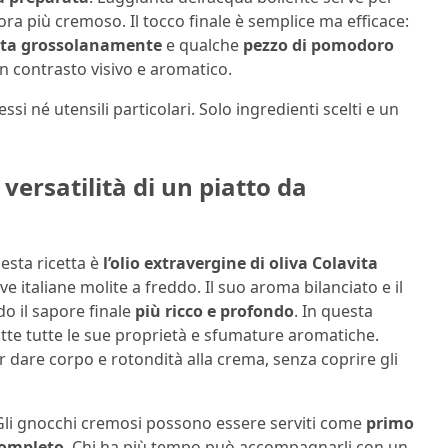
ra più cremoso. Il tocco finale è semplice ma efficace:
ata grossolanamente
e qualche
pezzo di pomodoro
un contrasto visivo e aromatico.
ssi né utensili particolari. Solo ingredienti scelti e un
 versatilità di un piatto da
esta ricetta è
l’olio extravergine di oliva Colavita
e italiane molite a freddo. Il suo aroma bilanciato e il
do il sapore finale
più ricco e profondo
. In questa
tte tutte le sue proprietà e sfumature aromatiche.
r dare corpo e rotondità alla crema, senza coprire gli
 Gli gnocchi cremosi possono essere serviti come
primo
completo
. Chi ha più tempo può accompagnarli con un