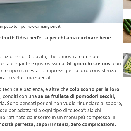
re in poco tempo - www.ilmangione.it
inuti: l’idea perfetta per chi ama cucinare bene
borazione con Colavita, che dimostra come pochi
cetta elegante e gustosissima. Gli
gnocchi cremosi
con
co tempo ma restano impressi per la loro consistenza
ranzi veloci ma speciali.
o tecnica e pazienza, e altre che
colpiscono per la loro
i
, conditi con una
salsa frullata di pomodori secchi,
a. Sono pensati per chi non vuole rinunciare al sapore,
ce per adattarsi a ogni tipo di “cuoco”: sia chi
imo raffinato da inserire in un menù più complesso. Il
osità perfetta, sapori intensi, zero complicazioni.