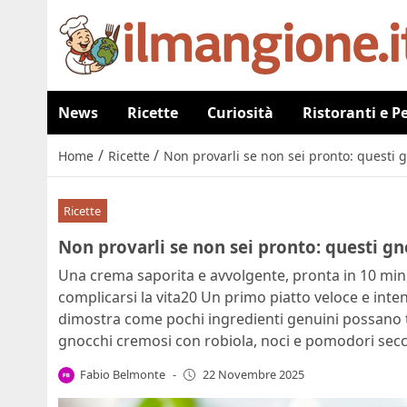
News
Ricette
Curiosità
Ristoranti e P
/
/
Home
Ricette
Non provarli se non sei pronto: questi
Ricette
Non provarli se non sei pronto: questi 
Una crema saporita e avvolgente, pronta in 10 minu
complicarsi la vita20 Un primo piatto veloce e inte
dimostra come pochi ingredienti genuini possano tr
gnocchi cremosi con robiola, noci e pomodori secc
Fabio Belmonte
-
22 Novembre 2025