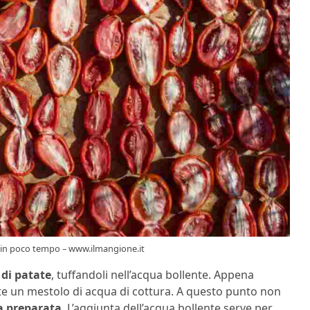
re in poco tempo – www.ilmangione.it
di patate
, tuffandoli nell’acqua bollente. Appena
te un mestolo di acqua di cottura. A questo punto non
a preparata
. L’aggiunta dell’acqua bollente serve per