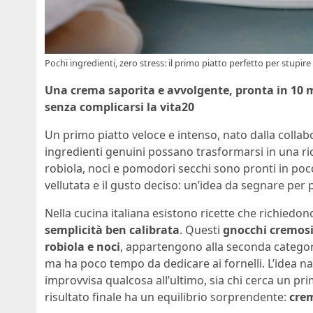
Pochi ingredienti, zero stress: il primo piatto perfetto per stupi
Una crema saporita e avvolgente, pronta in 10 m
senza complicarsi la vita20
Un primo piatto veloce e intenso, nato dalla colla
ingredienti genuini possano trasformarsi in una ri
robiola, noci e pomodori secchi sono pronti in po
vellutata e il gusto deciso: un’idea da segnare per p
Nella cucina italiana esistono ricette che richiedon
semplicità ben calibrata
. Questi
gnocchi cremos
robiola e noci
, appartengono alla seconda categori
ma ha poco tempo da dedicare ai fornelli. L’idea nas
improvvisa qualcosa all’ultimo, sia chi cerca un pr
risultato finale ha un equilibrio sorprendente:
crem