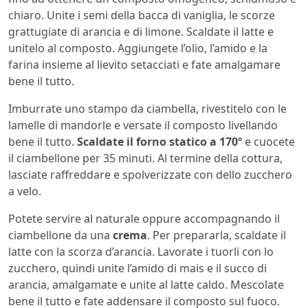
chiaro. Unite i semi della bacca di vaniglia, le scorze
grattugiate di arancia e di limone. Scaldate il latte e
unitelo al composto. Aggiungete l’olio, l’amido e la
farina insieme al lievito setacciati e fate amalgamare
bene il tutto.
Imburrate uno stampo da ciambella, rivestitelo con le
lamelle di mandorle e versate il composto livellando
bene il tutto.
Scaldate il forno statico a 170º
e cuocete
il ciambellone per 35 minuti. Al termine della cottura,
lasciate raffreddare e spolverizzate con dello zucchero
a velo.
Potete servire al naturale oppure accompagnando il
ciambellone da una
crema
. Per prepararla, scaldate il
latte con la scorza d’arancia. Lavorate i tuorli con lo
zucchero, quindi unite l’amido di mais e il succo di
arancia, amalgamate e unite al latte caldo. Mescolate
bene il tutto e fate addensare il composto sul fuoco.