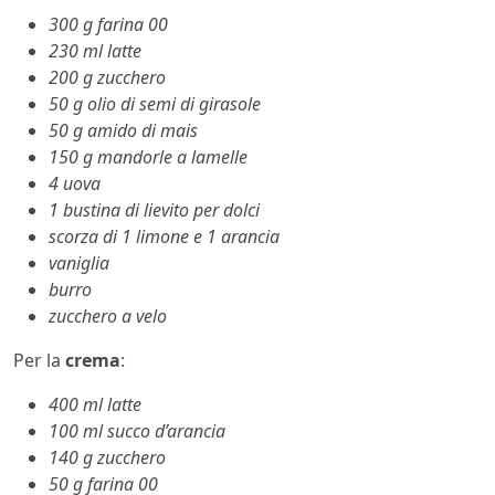
300 g farina 00
230 ml latte
200 g zucchero
50 g olio di semi di girasole
50 g amido di mais
150 g mandorle a lamelle
4 uova
1 bustina di lievito per dolci
scorza di 1 limone e 1 arancia
vaniglia
burro
zucchero a velo
Per la
crema
:
400 ml latte
100 ml succo d’arancia
140 g zucchero
50 g farina 00