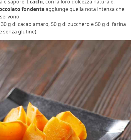
a e sapore. I
cachi
, con la loro dolcezza naturale,
ioccolato fondente
aggiunge quella nota intensa che
 servono:
 30 g di cacao amaro, 50 g di zucchero e 50 g di farina
e senza glutine).