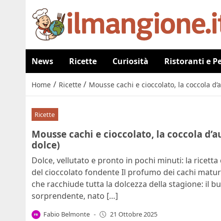
News
Ricette
Curiosità
Ristoranti e P
/
/
Home
Ricette
Mousse cachi e cioccolato, la coccola d’a
Ricette
Mousse cachi e cioccolato, la coccola d’au
dolce)
Dolce, vellutato e pronto in pochi minuti: la ricetta
del cioccolato fondente Il profumo dei cachi maturi
che racchiude tutta la dolcezza della stagione: il 
sorprendente, nato […]
Fabio Belmonte
-
21 Ottobre 2025