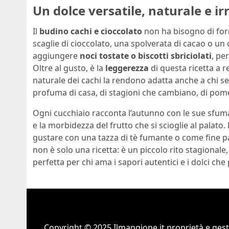
Un dolce versatile, naturale e irr
Il
budino cachi e cioccolato
non ha bisogno di forno
scaglie di cioccolato, una spolverata di cacao o un
aggiungere
noci tostate o biscotti sbriciolati
, pe
Oltre al gusto, è la
leggerezza
di questa ricetta a r
naturale dei cachi la rendono adatta anche a chi s
profuma di casa, di stagioni che cambiano, di pomer
Ogni cucchiaio racconta l’autunno con le sue sfumat
e la morbidezza del frutto che si scioglie al palato
gustare con una tazza di tè fumante o come fine pas
non è solo una ricetta: è un piccolo rito stagionale
perfetta per chi ama i sapori autentici e i dolci che
Copyright © 2025 Ilmangione.it proprietà e gest