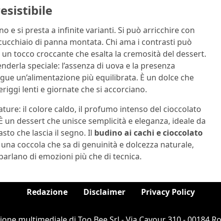
esistibile
 e si presta a infinite varianti. Si può arricchire con
 cucchiaio di panna montata. Chi ama i contrasti può
r un tocco croccante che esalta la cremosità del dessert.
enderla speciale: l’assenza di uova e la presenza
egue un’alimentazione più equilibrata. È un dolce che
iggi lenti e giornate che si accorciano.
ure: il colore caldo, il profumo intenso del cioccolato
. È un dessert che unisce semplicità e eleganza, ideale da
to che lascia il segno. Il
budino ai cachi e cioccolato
, una coccola che sa di genuinità e dolcezza naturale,
 parlano di emozioni più che di tecnica.
Redazione
Disclaimer
Privacy Policy
ione multimediale di Too Bee Srl - Via Cavour 310 - 00184 