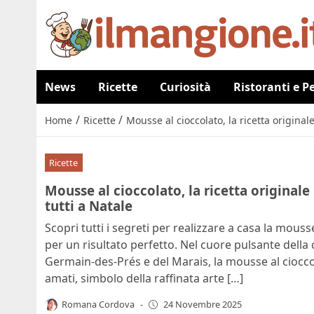
News
Ricette
Curiosità
Ristoranti e P
/
/
Home
Ricette
Mousse al cioccolato, la ricetta original
Ricette
Mousse al cioccolato, la ricetta originale
tutti a Natale
Scopri tutti i segreti per realizzare a casa la mouss
per un risultato perfetto. Nel cuore pulsante della 
Germain-des-Prés e del Marais, la mousse al ciocco
amati, simbolo della raffinata arte […]
Romana Cordova
-
24 Novembre 2025