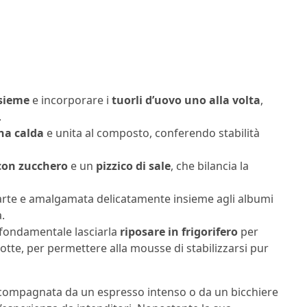
nsieme
e incorporare i
tuorli d’uovo uno alla volta
,
.
a calda
e unita al composto, conferendo stabilità
con zucchero
e un
pizzico di sale
, che bilancia la
rte e amalgamata delicatamente insieme agli albumi
.
 fondamentale lasciarla
riposare in frigorifero
per
notte, per permettere alla mousse di stabilizzarsi pur
accompagnata da un espresso intenso o da un bicchiere