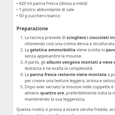
• 420 ml panna fresca (divisa a metà)
• 1 pizzico abbondante di sale
• 50 g zucchero bianco
Preparazione
La tecnica prevede di
sciogliere i cioccolati i
ottenendo così una crema densa e strutturata
La
gelatina ammorbidita
viene sciolta in
pann
senza appesantire la mousse.
A parte, gli
albumi vengono montati a neve 
dolcezza e ne esalta la complessità.
La
panna fresca restante viene montata
a pa
per creare una texture leggera, ariosa e setosa
Dopo aver versato la mousse nelle coppette è
almeno
quattro ore
, preferibilmente tutta la 
mantenendo la sua leggerezza.
Questa ricetta si presta a essere servita fredda, 