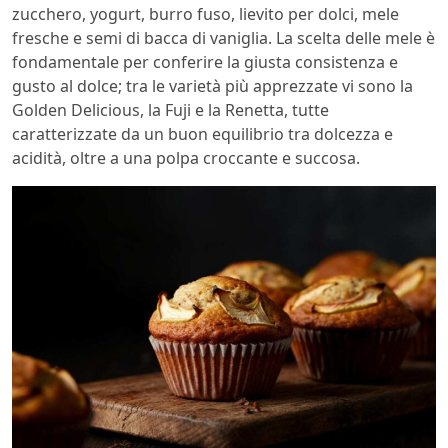
zucchero, yogurt, burro fuso, lievito per dolci, mele
fresche e semi di bacca di vaniglia. La scelta delle mele è
fondamentale per conferire la giusta consistenza e
gusto al dolce; tra le varietà più apprezzate vi sono la
Golden Delicious, la Fuji e la Renetta, tutte
caratterizzate da un buon equilibrio tra dolcezza e
acidità, oltre a una polpa croccante e succosa.