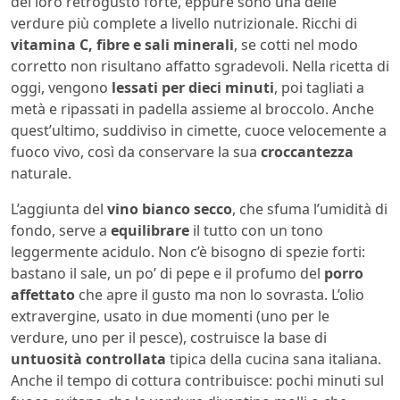
del loro retrogusto forte, eppure sono una delle
verdure più complete a livello nutrizionale. Ricchi di
vitamina C, fibre e sali minerali
, se cotti nel modo
corretto non risultano affatto sgradevoli. Nella ricetta di
oggi, vengono
lessati per dieci minuti
, poi tagliati a
metà e ripassati in padella assieme al broccolo. Anche
quest’ultimo, suddiviso in cimette, cuoce velocemente a
fuoco vivo, così da conservare la sua
croccantezza
naturale.
L’aggiunta del
vino bianco secco
, che sfuma l’umidità di
fondo, serve a
equilibrare
il tutto con un tono
leggermente acidulo. Non c’è bisogno di spezie forti:
bastano il sale, un po’ di pepe e il profumo del
porro
affettato
che apre il gusto ma non lo sovrasta. L’olio
extravergine, usato in due momenti (uno per le
verdure, uno per il pesce), costruisce la base di
untuosità controllata
tipica della cucina sana italiana.
Anche il tempo di cottura contribuisce: pochi minuti sul