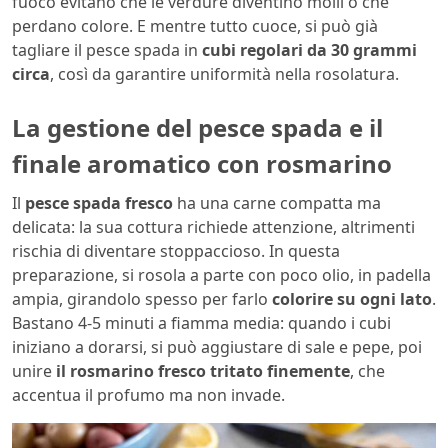
fuoco evitano che le verdure diventino molli o che
perdano colore. E mentre tutto cuoce, si può già
tagliare il pesce spada in
cubi regolari da 30 grammi
circa
, così da garantire uniformità nella rosolatura.
La gestione del pesce spada e il
finale aromatico con rosmarino
Il
pesce spada fresco
ha una carne compatta ma
delicata: la sua cottura richiede attenzione, altrimenti
rischia di diventare stoppaccioso. In questa
preparazione, si rosola a parte con poco olio, in padella
ampia, girandolo spesso per farlo
colorire su ogni lato
.
Bastano 4-5 minuti a fiamma media: quando i cubi
iniziano a dorarsi, si può aggiustare di sale e pepe, poi
unire
il rosmarino fresco tritato finemente
, che
accentua il profumo ma non invade.