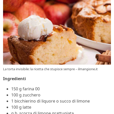
La torta invisibile: la ricetta che stupisce sempre – ilmangione.it
Ingredienti
150 g farina 00
100 g zucchero
1 bicchierino di liquore o succo di limone
100 g latte
q.b. scorza di limone grattugiata