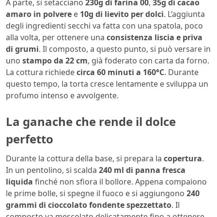
A parte, si setacciano
230g di farina 00
,
35g di cacao
amaro in polvere
e
10g di lievito per dolci
. L’aggiunta
degli ingredienti secchi va fatta con una spatola, poco
alla volta, per ottenere una
consistenza liscia e priva
di grumi
. Il composto, a questo punto, si può versare in
uno
stampo da 22 cm
, già foderato con carta da forno.
La cottura richiede
circa 60 minuti a 160°C
. Durante
questo tempo, la torta cresce lentamente e sviluppa un
profumo intenso e avvolgente.
La ganache che rende il dolce
perfetto
Durante la cottura della base, si prepara la
copertura
.
In un pentolino, si scalda
240 ml di panna fresca
liquida
finché non sfiora il bollore. Appena compaiono
le prime bolle, si spegne il fuoco e si aggiungono
240
grammi di cioccolato fondente spezzettato
. Il
composto va mescolato delicatamente fino a ottenere