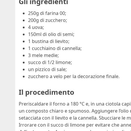
Gli ingredienti
250g di farina 00;
200g di zucchero;
4 uova;
150ml di olio di semi;
1 bustina di lievito;
1 cucchiaino di cannella;
3 mele medie;
succo di 1/2 limone;
un pizzico di sale;
zucchero a velo per la decorazione finale.
Il procedimento
Preriscaldare il forno a 180 °C e, in una ciotola ca
un composto chiaro e spumoso. Aggiungere l’olio d
setacciata con il lievito e la cannella. Sbucciare le m
Irrorare con il succo di limone per evitare che ann