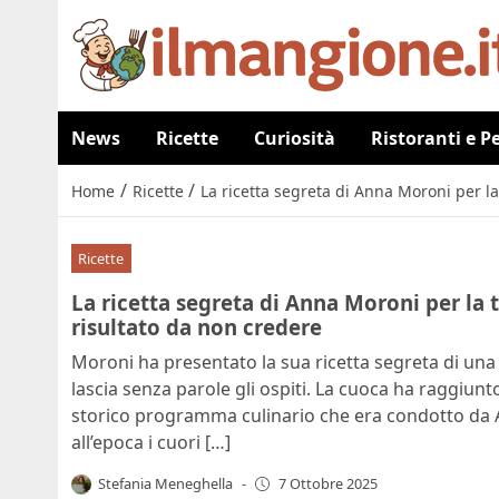
News
Ricette
Curiosità
Ristoranti e P
/
/
Home
Ricette
La ricetta segreta di Anna Moroni per la
Ricette
La ricetta segreta di Anna Moroni per la 
risultato da non credere
Moroni ha presentato la sua ricetta segreta di una 
lascia senza parole gli ospiti. La cuoca ha raggiunt
storico programma culinario che era condotto da An
all’epoca i cuori […]
Stefania Meneghella
-
7 Ottobre 2025