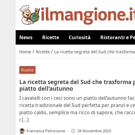
News
Ricette
Curiosità
Ristoranti e P
/
/
Home
Ricette
La ricetta segreta del Sud che trasforma
Ricette
La ricetta segreta del Sud che trasforma 
piatto dell’autunno
I cavatelli con i ceci sono un piatto dell’autunno fa
ricetta tradizionale del Sud perfetta per pranzi e ce
piatto caldo, semplice ma ricco di sapore, che racco
i […]
Francesca Petriccione
-
26 Novembre 2025