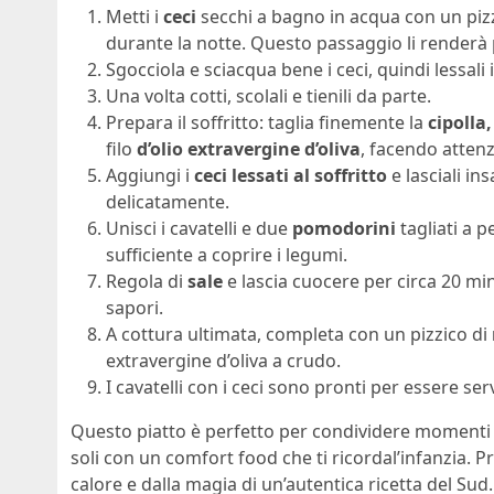
Metti i
ceci
secchi a bagno in acqua con un piz
durante la notte. Questo passaggio li renderà p
Sgocciola e sciacqua bene i ceci, quindi lessali
Una volta cotti, scolali e tienili da parte.
Prepara il soffritto: taglia finemente la
cipolla,
filo
d’olio extravergine d’oliva
, facendo attenz
Aggiungi i
ceci lessati al soffritto
e lasciali i
delicatamente.
Unisci i cavatelli e due
pomodorini
tagliati a p
sufficiente a coprire i legumi.
Regola di
sale
e lascia cuocere per circa 20 mi
sapori.
A cottura ultimata, completa con un pizzico di
extravergine d’oliva a crudo.
I cavatelli con i ceci sono pronti per essere serv
Questo piatto è perfetto per condividere momenti i
soli con un comfort food che ti ricordal’infanzia. P
calore e dalla magia di un’autentica ricetta del Sud.