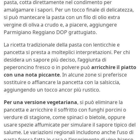
pasta, cotta direttamente nel condimento per
amalgamare i sapori. Per un tocco finale di delicatezza,
si può mantecare la pasta con un filo di olio extra
vergine di oliva a crudo e, a piacere, aggiungere
Parmigiano Reggiano DOP grattugiato.
La ricetta tradizionale della pasta con lenticchie e
pancetta si presta a molteplici interpretazioni. Per chi
desidera un sapore più deciso, l’aggiunta di
peperoncino fresco o in polvere può
arricchire il piatto
con una nota piccante
. In alcune zone si preferisce
sostituire o affiancare la pancetta con la salsiccia,
aggiungendo un tocco ancor più rustico.
Per una versione vegetariana
, si può eliminare la
pancetta e arricchire il soffritto con funghi porcini o
verdure di stagione, come spinaci o bietole, oppure
usare spezie affumicate per simulare il sapore tipico del
salume. Le variazioni regionali includono anche l’uso di
pasta fresca fatta in casa o l’inserimento di vino bianco