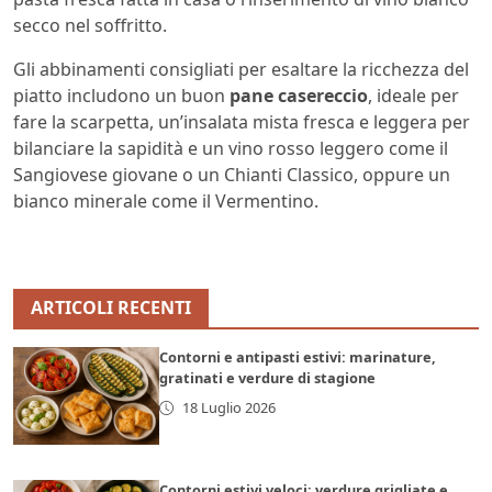
secco nel soffritto.
Gli abbinamenti consigliati per esaltare la ricchezza del
piatto includono un buon
pane casereccio
, ideale per
fare la scarpetta, un’insalata mista fresca e leggera per
bilanciare la sapidità e un vino rosso leggero come il
Sangiovese giovane o un Chianti Classico, oppure un
bianco minerale come il Vermentino.
ARTICOLI RECENTI
Contorni e antipasti estivi: marinature,
gratinati e verdure di stagione
18 Luglio 2026
Contorni estivi veloci: verdure grigliate e