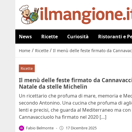
News
Ricette
Curiosità
Ristoranti e P
/
/
Home
Ricette
Il menù delle feste firmato da Cannavacc
Ricette
Il menù delle feste firmato da Cannavacciu
Natale da stelle Michelin
Un ricettario che profuma di mare, memoria e Medite
secondo Antonino. Una cucina che profuma di aglio,
lenti e precisi, che guarda al Mediterraneo ma con l
Cannavacciuolo ha firmato nel 2020 […]
Fabio Belmonte
-
17 Dicembre 2025