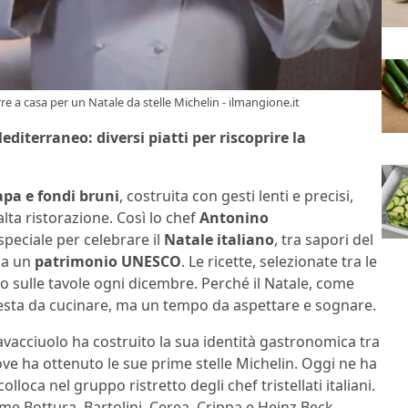
re a casa per un Natale da stelle Michelin - ilmangione.it
iterraneo: diversi piatti per riscoprire la
rapa e fondi bruni
, costruita con gesti lenti e precisi,
lta ristorazione. Così lo chef
Antonino
speciale per celebrare il
Natale italiano
, tra sapori del
ina un
patrimonio UNESCO
. Le ricette, selezionate tra le
o sulle tavole ogni dicembre. Perché il Natale, come
festa da cucinare, ma un tempo da aspettare e sognare.
avacciuolo ha costruito la sua identità gastronomica tra
ove ha ottenuto le sue prime stelle Michelin. Oggi ne ha
olloca nel gruppo ristretto degli chef tristellati italiani.
e Bottura, Bartolini, Cerea, Crippa e Heinz Beck.