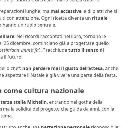
i preparazioni lunghe, ma
mai eccessive
, e di piatti che si
ti con attenzione. Ogni ricetta diventa un
rituale
,
to hanno un ruolo centrale.
miliare
. Nei ricordi raccontati nel libro, tornano le
el 25 dicembre, cominciano già a progettare quello
ossim’ann’ imm’a fa’…”
racchiude
tutto il senso di
a il futuro.
dello chef:
non perdere mai il gusto dell’attesa
, anche
 aspettare il Natale è già vivere una parte della festa.
ina come cultura nazionale
 terza stella Michelin
, entrando nel gotha della
rma la solidità del progetto che guida da anni, con la
stema.
 costruito anche una
narrazione personale
riconoscibile: