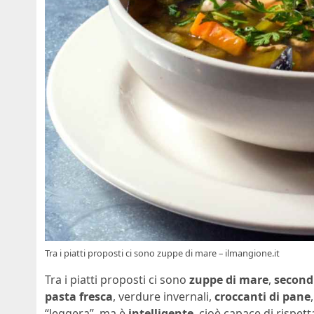
Tra i piatti proposti ci sono zuppe di mare – ilmangione.it
Tra i piatti proposti ci sono
zuppe di mare
,
secondi
pasta fresca
, verdure invernali,
croccanti di pane
“leggera”, ma è
intelligente
, cioè capace di rispet