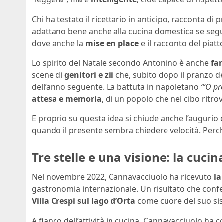
Chi ha testato il ricettario in anticipo, racconta d
adattano bene anche alla cucina domestica se segui
dove anche la
mise en place
e il racconto del piat
Lo spirito del Natale secondo Antonino è anche
fa
scene di
genitori e zii
che, subito dopo il pranzo d
dell’anno seguente. La battuta in napoletano
“’O pr
attesa e memoria
, di un popolo che nel cibo ritrov
E proprio su questa idea si chiude anche l’augurio 
quando il presente sembra chiedere velocità. Perché
Tre stelle e una visione: la cuc
Nel novembre 2022, Cannavacciuolo ha ricevuto
la
gastronomia internazionale. Un risultato che confe
Villa Crespi sul lago d’Orta
come cuore del suo si
A fianco dell’attività in cucina, Cannavacciuolo ha