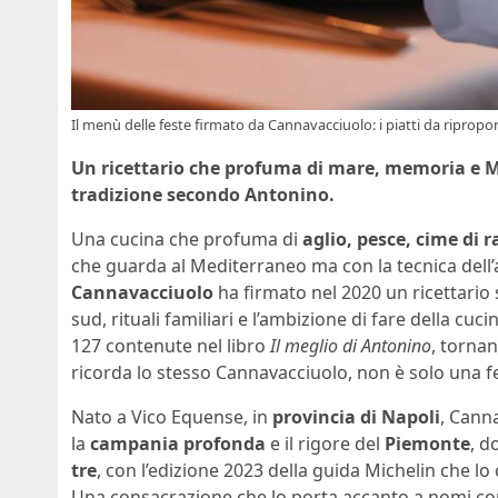
Il menù delle feste firmato da Cannavacciuolo: i piatti da ripropor
Un ricettario che profuma di mare, memoria e Med
tradizione secondo Antonino.
Una cucina che profuma di
aglio, pesce, cime di 
che guarda al Mediterraneo ma con la tecnica dell’a
Cannavacciuolo
ha firmato nel 2020 un ricettario 
sud, rituali familiari e l’ambizione di fare della cuc
127 contenute nel libro
Il meglio di Antonino
, tornan
ricorda lo stesso Cannavacciuolo, non è solo una 
Nato a Vico Equense, in
provincia di Napoli
, Cann
la
campania profonda
e il rigore del
Piemonte
, d
tre
, con l’edizione 2023 della guida Michelin che lo c
Una consacrazione che lo porta accanto a nomi com