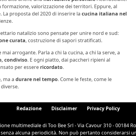
a formazione, valorizzazione dei territori. Eppure, al
. La proposta del 2020 di inserire la
cucina italiana nel
ienze.
cettario natalizio sono pensate per unire nord e sud:
one curata
, costruzione di sapori stratificati.
ai arrogante. Parla a chi la cucina, a chi la serve, a
o, condiviso
. E ogni piatto, dai paccheri ripieni al
pensato per essere
ricordato
.
e, ma a
durare nel tempo
. Come le feste, come le
 diverse.
Redazione
Disclaimer
Privacy Policy
ione multimediale di Too Bee Srl - Via Cavour 310 - 00184 
 senza alcuna periodicità. Non può pertanto considerarsi un 