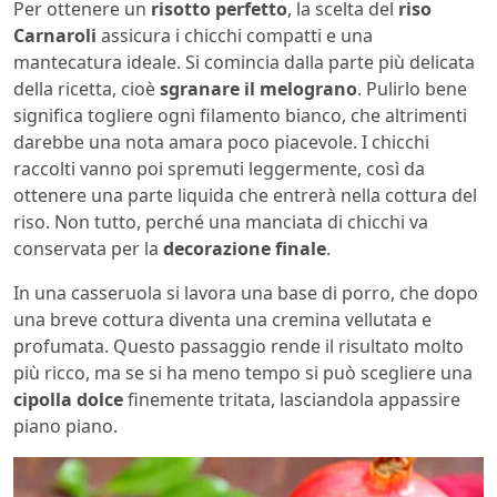
Per ottenere un
risotto perfetto
, la scelta del
riso
Carnaroli
assicura i chicchi compatti e una
mantecatura ideale. Si comincia dalla parte più delicata
della ricetta, cioè
sgranare il melograno
. Pulirlo bene
significa togliere ogni filamento bianco, che altrimenti
darebbe una nota amara poco piacevole. I chicchi
raccolti vanno poi spremuti leggermente, così da
ottenere una parte liquida che entrerà nella cottura del
riso. Non tutto, perché una manciata di chicchi va
conservata per la
decorazione finale
.
In una casseruola si lavora una base di porro, che dopo
una breve cottura diventa una cremina vellutata e
profumata. Questo passaggio rende il risultato molto
più ricco, ma se si ha meno tempo si può scegliere una
cipolla dolce
finemente tritata, lasciandola appassire
piano piano.