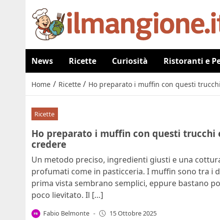
News
Ricette
Curiosità
Ristoranti e P
/
/
Home
Ricette
Ho preparato i muffin con questi trucchi
Ricette
Ho preparato i muffin con questi trucchi e
credere
Un metodo preciso, ingredienti giusti e una cottura
profumati come in pasticceria. I muffin sono tra i do
prima vista sembrano semplici, eppure bastano p
poco lievitato. Il […]
Fabio Belmonte
-
15 Ottobre 2025