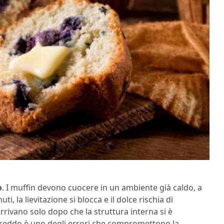
o
. I muffin devono cuocere in un ambiente già caldo, a
uti, la lievitazione si blocca e il dolce rischia di
arrivano solo dopo che la struttura interna si è
 freddo è uno degli errori che compromettono la