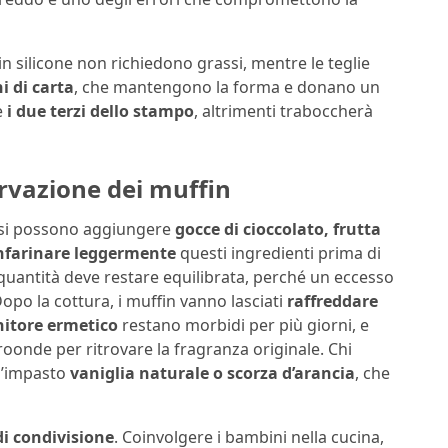
in silicone non richiedono grassi, mentre le teglie
i di carta
, che mantengono la forma e donano un
e
i due terzi dello stampo
, altrimenti traboccherà
ervazione dei muffin
i, si possono aggiungere
gocce di cioccolato, frutta
nfarinare leggermente
questi ingredienti prima di
a quantità deve restare equilibrata, perché un eccesso
Dopo la cottura, i muffin vanno lasciati
raffreddare
itore ermetico
restano morbidi per più giorni, e
oonde per ritrovare la fragranza originale. Chi
l’impasto
vaniglia naturale o scorza d’arancia
, che
 condivisione
. Coinvolgere i bambini nella cucina,