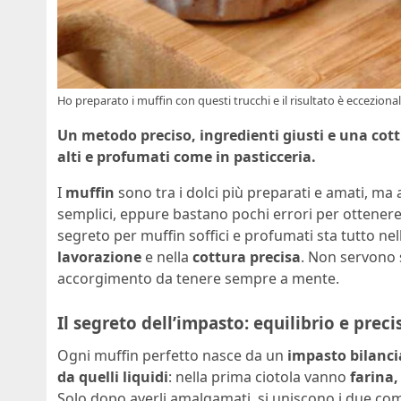
Ho preparato i muffin con questi trucchi e il risultato è ecceziona
Un metodo preciso, ingredienti giusti e una cott
alti e profumati come in pasticceria.
I
muffin
sono tra i dolci più preparati e amati, ma 
semplici, eppure bastano pochi errori per ottene
segreto per muffin soffici e profumati sta tutto nell’
lavorazione
e nella
cottura precisa
. Non servono 
accorgimento da tenere sempre a mente.
Il segreto dell’impasto: equilibrio e preci
Ogni muffin perfetto nasce da un
impasto bilanci
da quelli liquidi
: nella prima ciotola vanno
farina,
Solo dopo averli amalgamati, si uniscono i due co