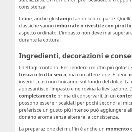
consistenza.
Infine, anche gli
stampi
fanno la loro parte. Quelli 
classiche vanno
imburrate o rivestite con pirottin
aspetto ordinato. L’impasto non deve mai superar
durante la cottura.
Ingredienti, decorazioni e cons
I dettagli contano. Per rendere i muffin più golos
fresca o frutta secca
, ma con attenzione. È bene
i
inserirli, così non finiranno sul fondo del dolce. L
appesantisce l’impasto e ne rovina la lievitazione. 
completamente
prima di conservarli. In un
conten
possono essere riscaldati per pochi secondi al micr
preferisce un gusto più intenso può aggiungere al
donano aroma senza alterare la consistenza.
La preparazione dei muffin è anche un
momento di