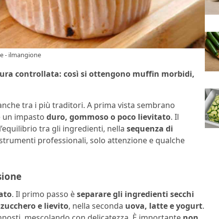
le - ilmangione
ura controllata: così si ottengono muffin morbidi,
anche tra i più traditori. A prima vista sembrano
re un impasto
duro, gommoso o poco lievitato
. Il
equilibrio tra gli ingredienti, nella
sequenza di
strumenti professionali, solo attenzione e qualche
sione
ato
. Il primo passo è
separare gli ingredienti secchi
 zucchero e lievito
, nella seconda
uova, latte e yogurt
.
mposti, mescolando con delicatezza. È importante
non