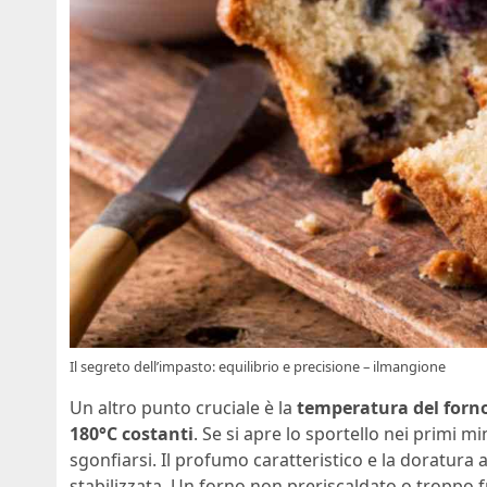
Il segreto dell’impasto: equilibrio e precisione – ilmangione
Un altro punto cruciale è la
temperatura del forn
180°C costanti
. Se si apre lo sportello nei primi min
sgonfiarsi. Il profumo caratteristico e la doratura 
stabilizzata. Un forno non preriscaldato o troppo