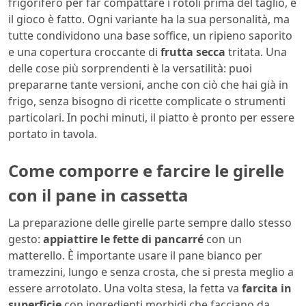
frigorifero per far compattare i rotoli prima del taglio, e
il gioco è fatto. Ogni variante ha la sua personalità, ma
tutte condividono una base soffice, un ripieno saporito
e una copertura croccante di
frutta secca
tritata. Una
delle cose più sorprendenti è la versatilità: puoi
prepararne tante versioni, anche con ciò che hai già in
frigo, senza bisogno di ricette complicate o strumenti
particolari. In pochi minuti, il piatto è pronto per essere
portato in tavola.
Come comporre e farcire le girelle
con il pane in cassetta
La preparazione delle girelle parte sempre dallo stesso
gesto:
appiattire le fette di pancarré
con un
matterello. È importante usare il pane bianco per
tramezzini, lungo e senza crosta, che si presta meglio a
essere arrotolato. Una volta stesa, la fetta va
farcita in
superficie
con ingredienti morbidi che facciano da