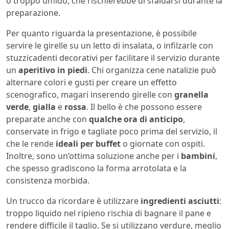
o troppo umido, che rischierebbe di sfaldarsi durante la
preparazione.
Per quanto riguarda la presentazione, è possibile
servire le girelle su un letto di insalata, o infilzarle con
stuzzicadenti decorativi per facilitare il servizio durante
un
aperitivo in piedi
. Chi organizza cene natalizie può
alternare colori e gusti per creare un effetto
scenografico, magari inserendo girelle con
granella
verde
,
gialla
e
rossa
. Il bello è che possono essere
preparate anche con
qualche ora di anticipo
,
conservate in frigo e tagliate poco prima del servizio, il
che le rende
ideali per buffet
o giornate con ospiti.
Inoltre, sono un’ottima soluzione anche per i
bambini
,
che spesso gradiscono la forma arrotolata e la
consistenza morbida.
Un trucco da ricordare è utilizzare
ingredienti asciutti
:
troppo liquido nel ripieno rischia di bagnare il pane e
rendere difficile il taglio. Se si utilizzano verdure, meglio