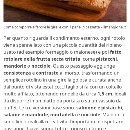
Come comporre e farcire le girelle con il pane in cassetta – ilmangione.it
Per quanto riguarda il condimento esterno, ogni rotolo
viene spennellato con una piccola quantità del ripieno
usato (ad esempio formaggio o maionese) e poi
fatto
rotolare nella frutta secca tritata
, come
pistacchi
,
mandorle
o
nocciole
. Questo passaggio aggiunge
consistenza
e
contrasto
al morso, trasformando un
semplice rotolino in una girella golosa e curata anche
dal punto di vista estetico. Il taglio si fa con un coltello
molto affilato, ottenendo rondelle da circa
1,5 cm
, ideali
da disporre in un piatto da portata o su un vassoio da
buffet. Le tre versioni base sono:
salmone e pistacchi
,
salame e mandorle
,
mortadella e nocciole
. Ma non ci
sono limiti reali alla creatività: l’importante è rispettare i
passaggi chiave, soprattutto il riposo in frigo e