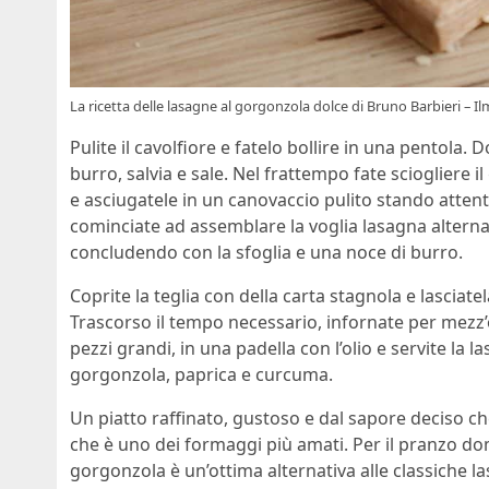
La ricetta delle lasagne al gorgonzola dolce di Bruno Barbieri – I
Pulite il cavolfiore e fatelo bollire in una pentola.
burro,
salvia e sale. Nel frattempo fate sciogliere i
e asciugatele in un canovaccio pulito stando atten
cominciate ad assemblare la voglia lasagna alternan
concludendo con la sfoglia e una noce di burro.
Coprite la teglia con della carta stagnola e lasciat
Trascorso il tempo necessario, infornate per mezz’
pezzi grandi, in una padella con l’olio e servite la l
gorgonzola, paprica e curcuma.
Un piatto raffinato, gustoso e dal sapore deciso 
che è uno dei formaggi più amati. Per il pranzo dome
gorgonzola è un’ottima alternativa alle classiche l