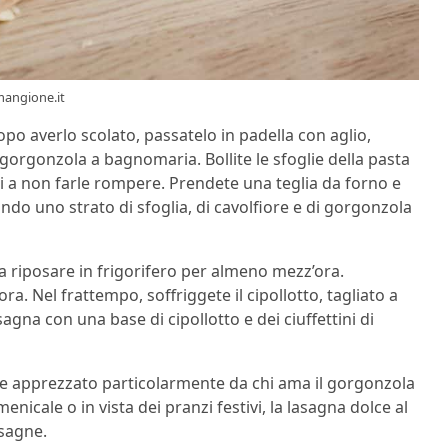
lmangione.it
 Dopo averlo scolato, passatelo in padella con aglio,
l gorgonzola a bagnomaria. Bollite le sfoglie della pasta
ti a non farle rompere. Prendete una teglia da forno e
do uno strato di sfoglia, di cavolfiore e di gorgonzola
ela riposare in frigorifero per almeno mezz’ora.
ora. Nel frattempo, s
offriggete il cipollotto, tagliato a
asagna con una base di cipollotto e dei ciuffettini di
che apprezzato particolarmente da chi ama il gorgonzola
nicale o in vista dei pranzi festivi, la lasagna dolce al
asagne.