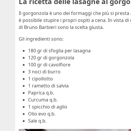
La ricetta delle lasagne al gorg
Il gorgonzola è uno dei formaggi che più si presta al
è possibile stupire i propri ospiti a cena. In vista 
di Bruno Barbieri sono la scelta giusta.
Gli ingredienti sono:
180 gr di sfoglia per lasagna
120 gr di gorgonzola
100 gr di cavolfiore
3 noci di burro
1 cipollotto
1 rametto di salvia
Paprica q.b.
Curcuma q.b.
1 spicchio di aglio
Olio evo q.b.
Sale q.b.