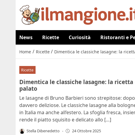
News
Ricette
Curiosità
Ristoranti e P
/
/
Home
Ricette
Dimentica le classiche lasagne: la ricett
Ricette
Dimentica le classiche lasagne: la ricetta
palato
Le lasagne di Bruno Barbieri sono strepitose: dopo
davvero deliziose. Le classiche lasagne alla bolog
in Italia ma anche all’estero. La sfoglia fresca, in
rende il piatto squisito e delicato allo […]
Stella Dibenedetto
-
24 Ottobre 2025