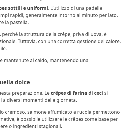
pes sottili e uniformi
. L’utilizzo di una padella
mpi rapidi, generalmente intorno al minuto per lato,
e la pastella.
, perché la struttura della crêpe, priva di uova, è
zionale. Tuttavia, con una corretta gestione del calore,
ile.
te e mantenute al caldo, mantenendo una
quella dolce
 questa preparazione. Le
crêpes di farina di ceci
si
si a diversi momenti della giornata.
gio cremoso, salmone affumicato e rucola permettono
rnativa, è possibile utilizzare le crêpes come base per
ere o ingredienti stagionali.