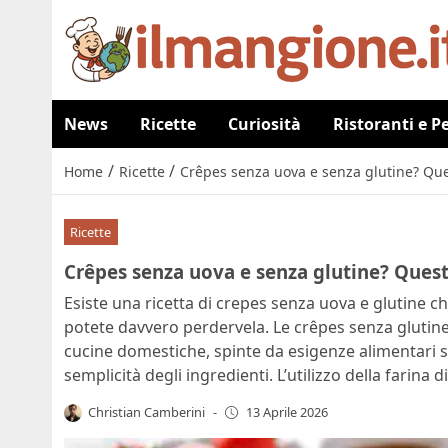
News
Ricette
Curiosità
Ristoranti e P
/
/
Home
Ricette
Crêpes senza uova e senza glutine? Quest
Ricette
Crêpes senza uova e senza glutine? Questa
Esiste una ricetta di crepes senza uova e glutine 
potete davvero perdervela. Le crêpes senza glutin
cucine domestiche, spinte da esigenze alimentari 
semplicità degli ingredienti. L’utilizzo della farina
Christian Camberini
-
13 Aprile 2026