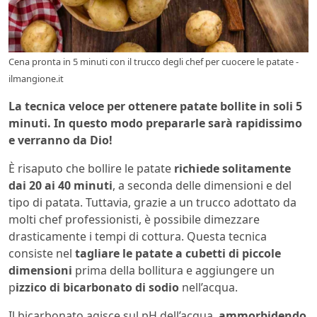
Cena pronta in 5 minuti con il trucco degli chef per cuocere le patate -
ilmangione.it
La tecnica veloce per ottenere patate bollite in soli 5
minuti. In questo modo prepararle sarà rapidissimo
e verranno da Dio!
È risaputo che bollire le patate
richiede solitamente
dai 20 ai 40 minuti
, a seconda delle dimensioni e del
tipo di patata. Tuttavia, grazie a un trucco adottato da
molti chef professionisti, è possibile dimezzare
drasticamente i tempi di cottura. Questa tecnica
consiste nel
tagliare le patate a cubetti di piccole
dimensioni
prima della bollitura e aggiungere un
p
izzico di bicarbonato di sodio
nell’acqua.
Il bicarbonato agisce sul pH dell’acqua,
ammorbidendo