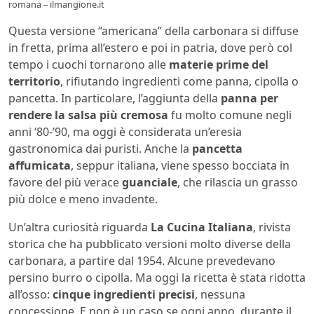
romana – ilmangione.it
Questa versione “americana” della carbonara si diffuse
in fretta, prima all’estero e poi in patria, dove però col
tempo i cuochi tornarono alle
materie prime del
territorio
, rifiutando ingredienti come panna, cipolla o
pancetta. In particolare, l’aggiunta della
panna per
rendere la salsa più cremosa
fu molto comune negli
anni ‘80-’90, ma oggi è considerata un’eresia
gastronomica dai puristi. Anche la
pancetta
affumicata
, seppur italiana, viene spesso bocciata in
favore del più verace
guanciale
, che rilascia un grasso
più dolce e meno invadente.
Un’altra curiosità riguarda
La Cucina Italiana
, rivista
storica che ha pubblicato versioni molto diverse della
carbonara, a partire dal 1954. Alcune prevedevano
persino burro o cipolla. Ma oggi la ricetta è stata ridotta
all’osso:
cinque ingredienti precisi
, nessuna
concessione. E non è un caso se ogni anno, durante il