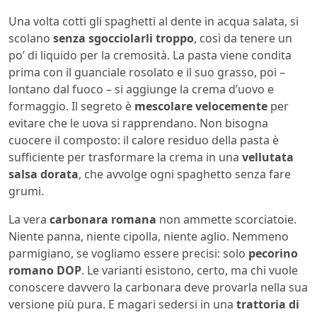
Una volta cotti gli spaghetti al dente in acqua salata, si
scolano
senza sgocciolarli troppo
, così da tenere un
po’ di liquido per la cremosità. La pasta viene condita
prima con il guanciale rosolato e il suo grasso, poi –
lontano dal fuoco – si aggiunge la crema d’uovo e
formaggio. Il segreto è
mescolare velocemente
per
evitare che le uova si rapprendano. Non bisogna
cuocere il composto: il calore residuo della pasta è
sufficiente per trasformare la crema in una
vellutata
salsa dorata
, che avvolge ogni spaghetto senza fare
grumi.
La vera
carbonara romana
non ammette scorciatoie.
Niente panna, niente cipolla, niente aglio. Nemmeno
parmigiano, se vogliamo essere precisi: solo
pecorino
romano DOP
. Le varianti esistono, certo, ma chi vuole
conoscere davvero la carbonara deve provarla nella sua
versione più pura. E magari sedersi in una
trattoria di