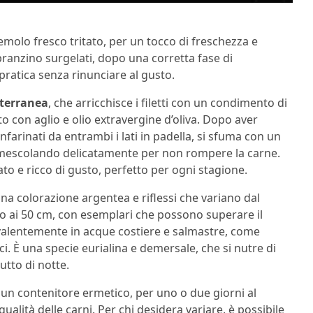
zemolo fresco tritato, per un tocco di freschezza e
 branzino surgelati, dopo una corretta fase di
ratica senza rinunciare al gusto.
iterranea
, che arricchisce i filetti con un condimento di
ito con aglio e olio extravergine d’oliva. Dopo aver
i infarinati da entrambi i lati in padella, si sfuma con un
o, mescolando delicatamente per non rompere la carne.
to e ricco di gusto, perfetto per ogni stagione.
na colorazione argentea e riflessi che variano dal
rno ai 50 cm, con esemplari che possono superare il
evalentemente in acque costiere e salmastre, come
i. È una specie eurialina e demersale, che si nutre di
utto di notte.
n un contenitore ermetico, per uno o due giorni al
alità delle carni. Per chi desidera variare, è possibile