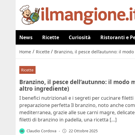
News
Ricette
Curiosità
Ristoranti e P
/
/
Home
Ricette
Branzino, il pesce dell’autunno: il modo 
Ricette
Branzino, il pesce dell’autunno: il modo m
altro ingrediente)
I benefici nutrizionali e i segreti per cucinare filett
preparazione perfetta Il branzino, noto anche come
mediterranea, grazie alle sue carni magre, delicat
filetti di branzino in padella, una ricetta […]
Claudio Cordova
-
22 Ottobre 2025