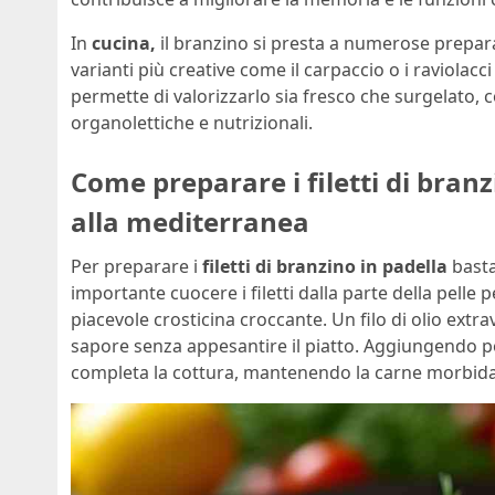
In
cucina,
il branzino si presta a numerose preparazi
varianti più creative come il carpaccio o i raviolac
permette di valorizzarlo sia fresco che surgelato, c
organolettiche e nutrizionali.
Come preparare i filetti di branzi
alla mediterranea
Per preparare i
filetti di branzino in padella
basta
importante cuocere i filetti dalla parte della pell
piacevole crosticina croccante. Un filo di olio extr
sapore senza appesantire il piatto. Aggiungendo po
completa la cottura, mantenendo la carne morbida