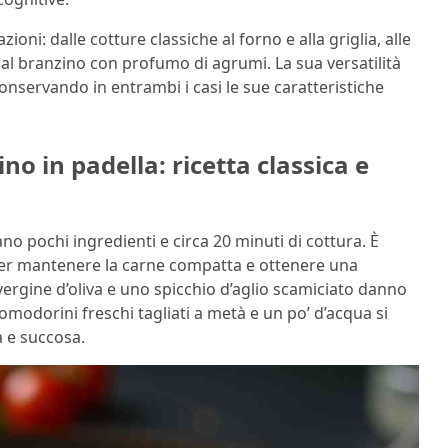
oni: dalle cotture classiche al forno e alla griglia, alle
ci al branzino con profumo di agrumi. La sua versatilità
onservando in entrambi i casi le sue caratteristiche
no in padella: ricetta classica e
no pochi ingredienti e circa 20 minuti di cottura. È
e per mantenere la carne compatta e ottenere una
avergine d’oliva e uno spicchio d’aglio scamiciato danno
modorini freschi tagliati a metà e un po’ d’acqua si
 e succosa.