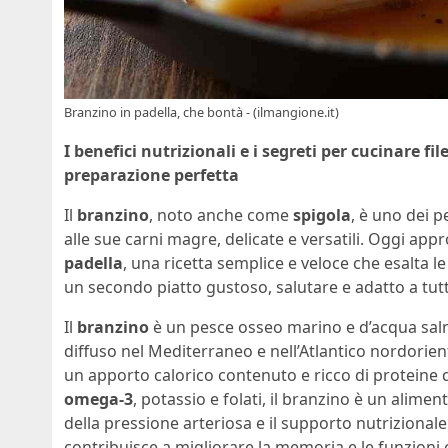
Branzino in padella, che bontà - (ilmangione.it)
I benefici nutrizionali e i segreti per cucinare fil
preparazione perfetta
Il
branzino
, noto anche come
spigola
, è uno dei p
alle sue carni magre, delicate e versatili. Oggi a
padella
, una ricetta semplice e veloce che esalta l
un secondo piatto gustoso, salutare e adatto a tutt
Il
branzino
è un pesce osseo marino e d’acqua sal
diffuso nel Mediterraneo e nell’Atlantico nordorien
un apporto calorico contenuto e ricco di proteine di
omega-3
, potassio e folati, il branzino è un alimen
della pressione arteriosa e il supporto nutrizionale
contribuisce a migliorare la memoria e le funzioni 