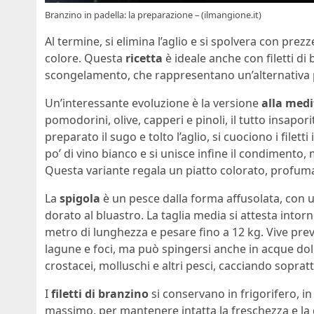
Branzino in padella: la preparazione – (ilmangione.it)
Al termine, si elimina l’aglio e si spolvera con prez
colore. Questa
ricetta
è ideale anche con filetti di
scongelamento, che rappresentano un’alternativa p
Un’interessante evoluzione è la versione
alla med
pomodorini, olive, capperi e pinoli, il tutto insapor
preparato il sugo e tolto l’aglio, si cuociono i filett
po’ di vino bianco e si unisce infine il condiment
Questa variante regala un piatto colorato, profuma
La
spigola
è un pesce dalla forma affusolata, con u
dorato al bluastro. La taglia media si attesta into
metro di lunghezza e pesare fino a 12 kg. Vive pr
lagune e foci, ma può spingersi anche in acque dolc
crostacei, molluschi e altri pesci, cacciando sopratt
I
filetti di branzino
si conservano in frigorifero, i
massimo, per mantenere intatta la freschezza e la qu