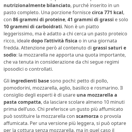
nutrizionalmente bilanciato
, purché inserito in un
pasto completo. Una porzione fornisce
circa 771 kcal
,
con
86 grammi di proteine
,
41 grammi di grassi
e solo
10 grammi di carboidrati
. Non è un piatto
leggerissimo, ma è adatto a chi cerca un pasto proteico
ricco, ideale
dopo l’attività fisica
o in una giornata
fredda. Attenzione però al contenuto di
grassi saturi e
sodio
: la mozzarella ne apporta una quota importante,
che va tenuta in considerazione da chi segue regimi
iposodici o controllati.
Gli
ingredienti base
sono pochi: petto di pollo,
pomodorini, mozzarella, aglio, basilico e rosmarino. Il
consiglio degli esperti è di usare
una mozzarella a
pasta compatta
, da lasciare scolare almeno 10 minuti
prima dell’uso. Chi preferisce un gusto più affumicato
può sostituire la mozzarella con
scamorza
o provola
affumicata. Per una versione più leggera, si può optare
per la cottura senza mozzarella, ma in quel caso il