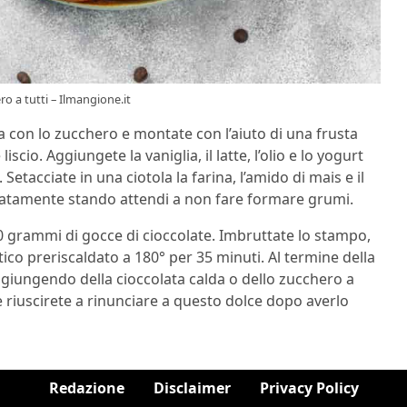
ro a tutti – Ilmangione.it
a con lo zucchero e montate con l’aiuto di una frusta
io. Aggiungete la vaniglia, il latte, l’olio e lo yogurt
etacciate in una ciotola la farina, l’amido di mais e il
radatamente stando attendi a non fare formare grumi.
0 grammi di gocce di cioccolate. Imbruttate lo stampo,
ico preriscaldato a 180° per 35 minuti. Al termine della
aggiungendo della cioccolata calda o dello zucchero a
te riuscirete a rinunciare a questo dolce dopo averlo
Redazione
Disclaimer
Privacy Policy