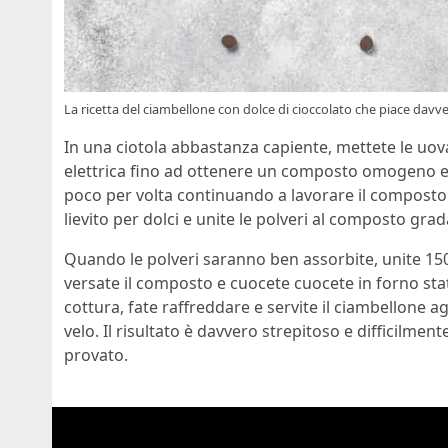
La ricetta del ciambellone con dolce di cioccolato che piace davve
In una ciotola abbastanza capiente, mettete le uov
elettrica fino ad ottenere un composto omogeno e lisc
poco per volta continuando a lavorare il composto. S
lievito per dolci e unite le polveri al composto g
Quando le polveri saranno ben assorbite, unite 15
versate il composto e cuocete cuocete in forno stat
cottura, fate raffreddare e servite il ciambellone 
velo. Il risultato è davvero strepitoso e difficilmen
provato.