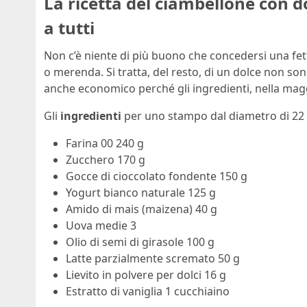
La ricetta del ciambellone con d
a tutti
Non c’è niente di più buono che concedersi una fet
o merenda. Si tratta, del resto, di un dolce non
anche economico perché gli ingredienti, nella magg
Gli
ingredienti
per uno stampo dal diametro di 22
Farina 00 240 g
Zucchero 170 g
Gocce di cioccolato fondente 150 g
Yogurt bianco naturale 125 g
Amido di mais (maizena) 40 g
Uova medie 3
Olio di semi di girasole 100 g
Latte parzialmente scremato 50 g
Lievito in polvere per dolci 16 g
Estratto di vaniglia 1 cucchiaino