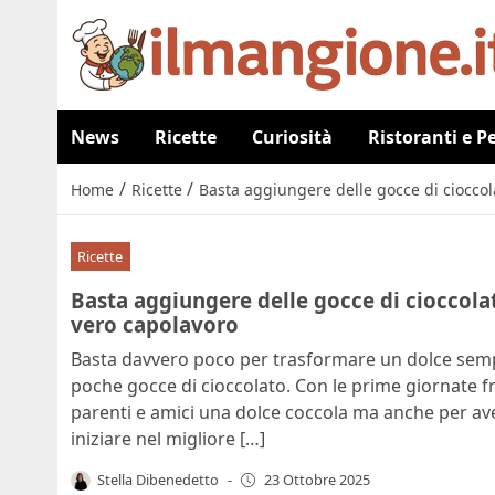
News
Ricette
Curiosità
Ristoranti e P
/
/
Home
Ricette
Basta aggiungere delle gocce di ciocco
Ricette
Basta aggiungere delle gocce di cioccola
vero capolavoro
Basta davvero poco per trasformare un dolce sempl
poche gocce di cioccolato. Con le prime giornate fr
parenti e amici una dolce coccola ma anche per av
iniziare nel migliore […]
Stella Dibenedetto
-
23 Ottobre 2025