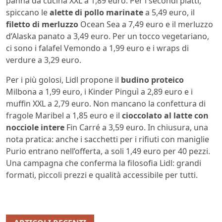
panna da cucina XXL a 1,89 euro. Per i secondi piatti,
spiccano le
alette di pollo marinate
a 5,49 euro, il
filetto di merluzzo
Ocean Sea a 7,49 euro e il merluzzo
d’Alaska panato a 3,49 euro. Per un tocco vegetariano,
ci sono i falafel Vemondo a 1,99 euro e i wraps di
verdure a 3,29 euro.
Per i più golosi, Lidl propone il
budino proteico
Milbona a 1,99 euro, i Kinder Pinguì a 2,89 euro e i
muffin XXL a 2,79 euro. Non mancano la confettura di
fragole Maribel a 1,85 euro e il
cioccolato al latte con
nocciole intere
Fin Carré a 3,59 euro. In chiusura, una
nota pratica: anche i sacchetti per i rifiuti con maniglie
Purio entrano nell’offerta, a soli 1,49 euro per 40 pezzi.
Una campagna che conferma la filosofia Lidl: grandi
formati, piccoli prezzi e qualità accessibile per tutti.