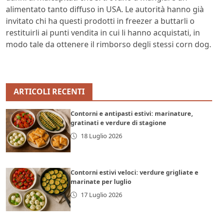
alimentato tanto diffuso in USA. Le autorità hanno già
invitato chi ha questi prodotti in freezer a buttarli o
restituirli ai punti vendita in cui li hanno acquistati, in
modo tale da ottenere il rimborso degli stessi corn dog.
ARTICOLI RECENTI
Contorni e antipasti estivi: marinature,
gratinati e verdure di stagione
18 Luglio 2026
Contorni estivi veloci: verdure grigliate e
marinate per luglio
17 Luglio 2026