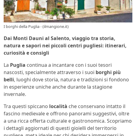
I borghi della Puglia - (ilmangione.it)
Dai Monti Dauni al Salento, viaggio tra storia,
natura e sapori nei piccoli centri pugliesi: itinerari,
curiosità e consigli
La
Puglia
continua a incantare con i suoi tesori
nascosti, specialmente attraverso i suoi
borghi più
belli
, luoghi dove storia, natura e tradizioni si fondono
in esperienze uniche anche durante la stagione
invernale.
Tra questi spiccano
località
che conservano intatto il
fascino medievale e offrono panorami suggestivi, oltre
a una ricca offerta culturale e gastronomica. Scopriamo
i dettagli aggiornati di questi gioielli del territorio
pugliese, meta ideale per chi desidera immergersi in