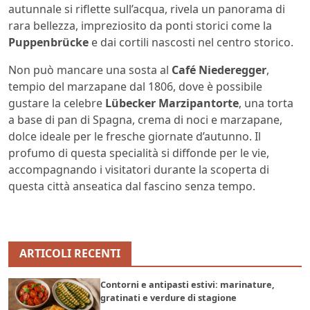
autunnale si riflette sull’acqua, rivela un panorama di
rara bellezza, impreziosito da ponti storici come la
Puppenbrücke
e dai cortili nascosti nel centro storico.
Non può mancare una sosta al
Café Niederegger
,
tempio del marzapane dal 1806, dove è possibile
gustare la celebre
Lübecker Marzipantorte
, una torta
a base di pan di Spagna, crema di noci e marzapane,
dolce ideale per le fresche giornate d’autunno. Il
profumo di questa specialità si diffonde per le vie,
accompagnando i visitatori durante la scoperta di
questa città anseatica dal fascino senza tempo.
ARTICOLI RECENTI
Contorni e antipasti estivi: marinature,
gratinati e verdure di stagione