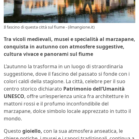
Il fascino di questa città sul fiume - (ilmangione.it)
Tra vicoli medievali, musei e specialità al marzapane,
conquista in autunno con atmosfere suggestive,
cultura vivace e panorami sul fiume
L’autunno la trasforma in un luogo di straordinaria
suggestione, dove il fascino del passato si fonde con i
colori caldi della stagione. La città, celebre per il suo
centro storico dichiarato
Patrimonio dell’Umanità
UNESCO
, offre un’esperienza unica fra architetture in
mattoni rossi e il profumo inconfondibile del
marzapane, dolce simbolo locale apprezzato in tutto il
mondo.
Questo
gioiello,
con la sua atmosfera anseatica, le
chiese gotiche, i musei e i sapori tradizionali, continua a