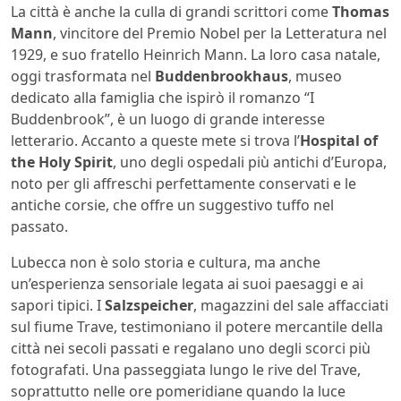
La città è anche la culla di grandi scrittori come
Thomas
Mann
, vincitore del Premio Nobel per la Letteratura nel
1929, e suo fratello Heinrich Mann. La loro casa natale,
oggi trasformata nel
Buddenbrookhaus
, museo
dedicato alla famiglia che ispirò il romanzo “I
Buddenbrook”, è un luogo di grande interesse
letterario. Accanto a queste mete si trova l’
Hospital of
the Holy Spirit
, uno degli ospedali più antichi d’Europa,
noto per gli affreschi perfettamente conservati e le
antiche corsie, che offre un suggestivo tuffo nel
passato.
Lubecca non è solo storia e cultura, ma anche
un’esperienza sensoriale legata ai suoi paesaggi e ai
sapori tipici. I
Salzspeicher
, magazzini del sale affacciati
sul fiume Trave, testimoniano il potere mercantile della
città nei secoli passati e regalano uno degli scorci più
fotografati. Una passeggiata lungo le rive del Trave,
soprattutto nelle ore pomeridiane quando la luce