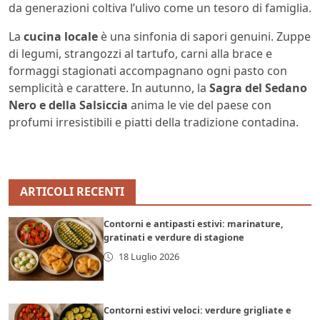
da generazioni coltiva l’ulivo come un tesoro di famiglia.
La
cucina locale
è una sinfonia di sapori genuini. Zuppe
di legumi, strangozzi al tartufo, carni alla brace e
formaggi stagionati accompagnano ogni pasto con
semplicità e carattere. In autunno, la
Sagra del Sedano
Nero e della Salsiccia
anima le vie del paese con
profumi irresistibili e piatti della tradizione contadina.
ARTICOLI RECENTI
Contorni e antipasti estivi: marinature,
gratinati e verdure di stagione
18 Luglio 2026
Contorni estivi veloci: verdure grigliate e