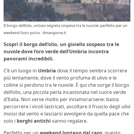
Il borgo dell’olio, un’oasi segreta sospesa tra le nuvole: perfetto per un
weekend fuori porta - ilmangione.it
Scopri il borgo dell’olio, un gioiello sospeso tra le
nuvole dove l’oro verde dell’Umbria incontra
panorami incredibili.
C’è un luogo in
Umbria
dove il tempo sembra scorrere
più lentamente, dove il vento profuma di ulivo e le
colline si perdono tra le nuvole. È qui che sorge il borgo
dell’olio, una piccola perla incastonata nel cuore verde
d’Italia. Non serve molto per innamorarsene: basta
percorrere i vicoli lastricati, ascoltare il fruscio degli ulivi
mossi dal vento e lasciarsi avvolgere da quella pace che
solo i
borghi antichi
sanno regalare.
Perfetto per un
weekend lontano dal caos
, questo