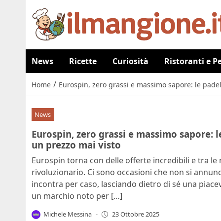
News
Ricette
Curiosità
Ristoranti e P
/
Home
Eurospin, zero grassi e massimo sapore: le padel
News
Eurospin, zero grassi e massimo sapore: l
un prezzo mai visto
Eurospin torna con delle offerte incredibili e tra le
rivoluzionario. Ci sono occasioni che non si annu
incontra per caso, lasciando dietro di sé una piace
un marchio noto per […]
Michele Messina
-
23 Ottobre 2025