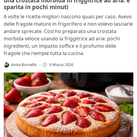
una crostata morbida in friggitrice ad aria: è
sparita in pochi minuti
A volte le ricette migliori nascono quasi per caso. Avevo
delle fragole mature in frigorifero e non volevo lasciarle
andare sprecate. Così ho preparato una crostata
morbida veloce usando la friggitrice ad aria: pochi
ingredienti, un impasto soffice e il profumo delle
fragole che riempie tutta la cucina.
Anita Borriello
-
9 Marzo 2026