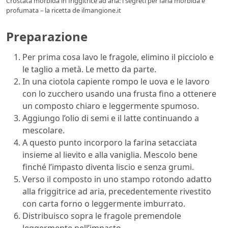
Crostata morbida in friggitrice ad aria: i segreti per farla morbida e
profumata – la ricetta de ilmangione.it
Preparazione
Per prima cosa lavo le fragole, elimino il picciolo e
le taglio a metà. Le metto da parte.
In una ciotola capiente rompo le uova e le lavoro
con lo zucchero usando una frusta fino a ottenere
un composto chiaro e leggermente spumoso.
Aggiungo l’olio di semi e il latte continuando a
mescolare.
A questo punto incorporo la farina setacciata
insieme al lievito e alla vaniglia. Mescolo bene
finché l’impasto diventa liscio e senza grumi.
Verso il composto in uno stampo rotondo adatto
alla friggitrice ad aria, precedentemente rivestito
con carta forno o leggermente imburrato.
Distribuisco sopra le fragole premendole
leggermente nell’impasto.