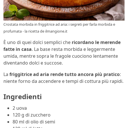
Crostata morbida in friggitrice ad aria: i segreti per farla morbida e
profumata - la ricetta de ilmangione.it
È uno di quei dolci semplici che
ricordano le merende
fatte in casa
. La base resta morbida e leggermente
umida, mentre sopra le fragole cuociono lentamente
diventando dolci e succose.
La
friggitrice ad aria rende tutto ancora più pratico
:
niente forno da accendere e tempi di cottura più rapidi.
Ingredienti
2 uova
120 g di zucchero
80 ml di olio di semi