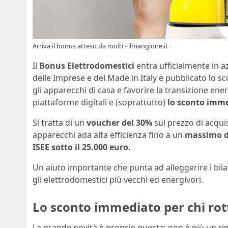
Arriva il bonus atteso da molti - ilmangione.it
Il
Bonus Elettrodomestici
entra ufficialmente in a
delle Imprese e del Made in Italy e pubblicato lo s
gli apparecchi di casa e favorire la transizione ener
piattaforme digitali e (soprattutto)
lo sconto imme
Si tratta di un
voucher del 30%
sul prezzo di acquist
apparecchi ada alta efficienza fino a un
massimo di
ISEE sotto il 25.000 euro
.
Un aiuto importante che punta ad alleggerire i bila
gli elettrodomestici più vecchi ed energivori.
Lo sconto immediato per chi ro
La grande novità è proprio questa: non è più un r