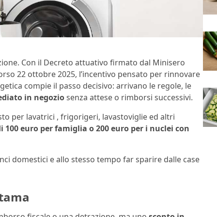
zione. Con il Decreto attuativo firmato dal Minisero
corso 22 ottobre 2025, l’incentivo pensato per rinnovare
getica compie il passo decisivo: arrivano le regole, le
diato in negozio
senza attese o rimborsi successivi.
o per lavatrici , frigorigeri, lavastoviglie ed altri
 100 euro per famiglia o 200 euro per i nuclei con
nci domestici e allo stesso tempo far sparire dalle case
ttama
imborso fiscale o una detrazione, ma uno
sconto in