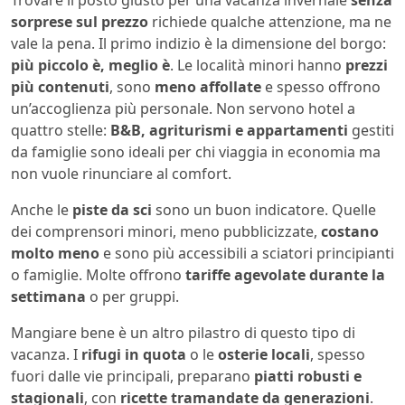
sorprese sul prezzo
richiede qualche attenzione, ma ne
vale la pena. Il primo indizio è la dimensione del borgo:
più piccolo è, meglio è
. Le località minori hanno
prezzi
più contenuti
, sono
meno affollate
e spesso offrono
un’accoglienza più personale. Non servono hotel a
quattro stelle:
B&B, agriturismi e appartamenti
gestiti
da famiglie sono ideali per chi viaggia in economia ma
non vuole rinunciare al comfort.
Anche le
piste da sci
sono un buon indicatore. Quelle
dei comprensori minori, meno pubblicizzate,
costano
molto meno
e sono più accessibili a sciatori principianti
o famiglie. Molte offrono
tariffe agevolate durante la
settimana
o per gruppi.
Mangiare bene è un altro pilastro di questo tipo di
vacanza. I
rifugi in quota
o le
osterie locali
, spesso
fuori dalle vie principali, preparano
piatti robusti e
stagionali
, con
ricette tramandate da generazioni
.