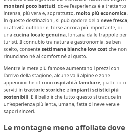
montani poco battuti
, dove l’esperienza è altrettanto
intensa, più vera e, soprattutto,
molto più economica
.
In queste destinazioni, si può godere della
neve fresca
,
di attività outdoor e, forse ancora più importante, di
una
cucina locale genuina
, lontana dalle trappole per
turisti. Il connubio tra natura e gastronomia, se ben
scelto, consente
settimane bianche low cost
che non
rinunciano né al comfort né al gusto.
Mentre le mete più famose aumentano i prezzi con
l’arrivo della stagione, alcune valli alpine e zone
appenniniche offrono
ospitalità familiare
, piatti tipici
serviti in
trattorie storiche
e
impianti sciistici più
sostenibili
. E il bello è che tutto questo si traduce in
un’esperienza più lenta, umana, fatta di neve vera e
sapori sinceri.
Le montagne meno affollate dove