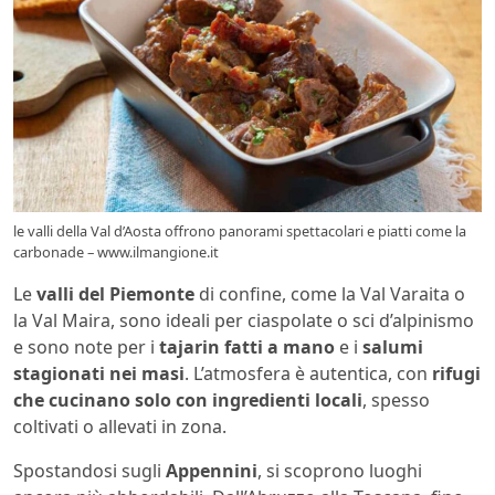
le valli della Val d’Aosta offrono panorami spettacolari e piatti come la
carbonade – www.ilmangione.it
Le
valli del Piemonte
di confine, come la Val Varaita o
la Val Maira, sono ideali per ciaspolate o sci d’alpinismo
e sono note per i
tajarin fatti a mano
e i
salumi
stagionati nei masi
. L’atmosfera è autentica, con
rifugi
che cucinano solo con ingredienti locali
, spesso
coltivati o allevati in zona.
Spostandosi sugli
Appennini
, si scoprono luoghi