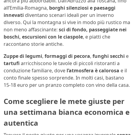
ancora più abbordabili. Dall’Abruzzo alla Toscana, fino
all’Emilia-Romagna,
borghi silenziosi e paesaggi
innevati
diventano scenari ideali per un inverno
diverso. Qui la montagna si vive in modo più rustico ma
non meno affascinante:
sci di fondo, passeggiate nei
boschi, escursioni con le ciaspole
, e piatti che
raccontano storie antiche.
Zuppe di legumi
,
formaggi di pecora
,
funghi secchi
e
tartufi
arricchiscono le tavole di piccoli ristoranti a
conduzione familiare, dove
l’atmosfera è calorosa
e il
conto finale spesso sorprende. In molti casi, bastano
15-18 euro per un pranzo completo con vino della casa.
Come scegliere le mete giuste per
una settimana bianca economica e
autentica
Trovare il posto giusto per una vacanza invernale
senza