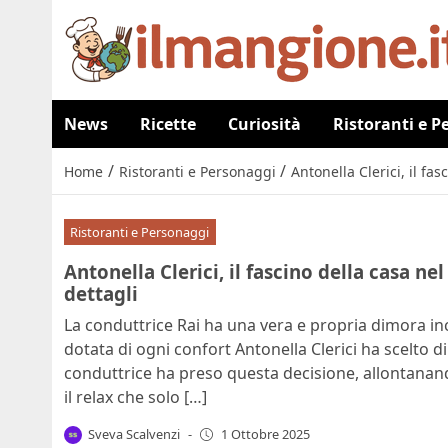
News
Ricette
Curiosità
Ristoranti e P
/
/
Home
Ristoranti e Personaggi
Antonella Clerici, il fa
Ristoranti e Personaggi
Antonella Clerici, il fascino della casa ne
dettagli
La conduttrice Rai ha una vera e propria dimora 
dotata di ogni confort Antonella Clerici ha scelto d
conduttrice ha preso questa decisione, allontanandos
il relax che solo […]
Sveva Scalvenzi
-
1 Ottobre 2025